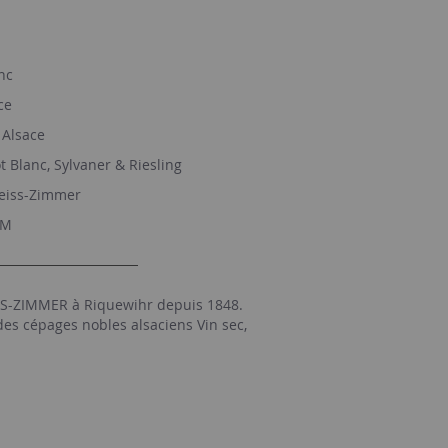
nc
ce
Alsace
t Blanc, Sylvaner & Riesling
eiss-Zimmer
M
S-ZIMMER à Riquewihr depuis 1848.
es cépages nobles alsaciens Vin sec,