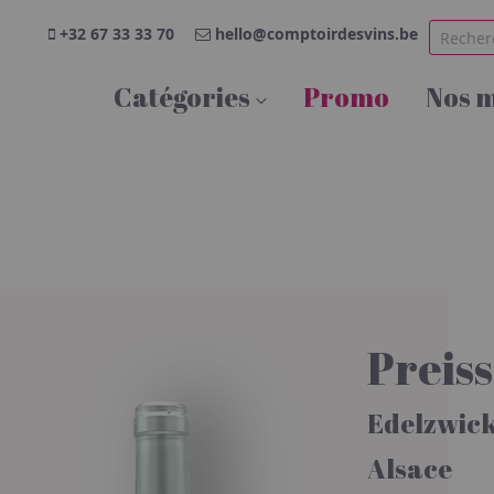
+32 67 33 33 70
hello@comptoirdesvins.be
Catégories
Promo
Nos 
Preis
Edelzwic
Alsace