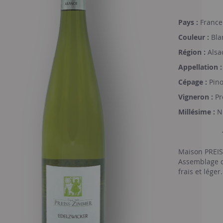
Pays :
France
Couleur :
Bla
Région :
Alsa
Appellation :
Cépage :
Pino
Vigneron :
Pr
Millésime :
N
Maison PREIS
Assemblage d
frais et léger.