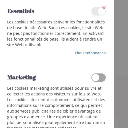
Allez
Essentiels
au
Fermer
contenu
Catégories
Les cookies nécessaires activent les fonctionnalités
Vins
de base du site Web. Sans ces cookies, le site Web
Rouge
ne peut pas fonctionner correctement. En activant
Blanc
les fonctionnalités de base, ils aident à rendre un
site Web utilisable.
Rosé
Plus D’information
Porto
et
autres
Orange
Marketing
Skip
to
Bulles
Les cookies marketing sont utilisés pour suivre et
the
Champagne
collecter les actions des visiteurs sur le site Web.
end
Crémant
Les cookies stockent des données utilisateur et des
of
/
informations sur le comportement, ce qui permet
the
Mousseux
aux services publicitaires de cibler davantage de
images
groupes d'audience. Une expérience utilisateur
gallery
Prosecco
plus personnalisée peut également être fournie en
/