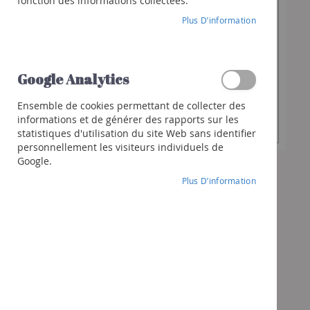
10,40 €
fonction des informations collectées.
Franciacorta
Plus D’information
Cava
Spiritueux
Quantité
Whisky
-
+
souhaitée
Google Analytics
Gin
Rhum
Ensemble de cookies permettant de collecter des
Ajouter au panier
informations et de générer des rapports sur les
Liqueur
statistiques d'utilisation du site Web sans identifier
Autres
personnellement les visiteurs individuels de
spiritueux
Google.
Cocktails
Plus D’information
et
+
Cadeaux
Chèques-
cadeaux
Pack
Vins
Pack