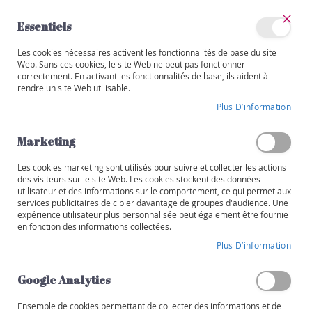
Allez
au
Essentiels
contenu
Ferm
Mon
Les cookies nécessaires activent les fonctionnalités de base du site
Catégories
compte
Web. Sans ces cookies, le site Web ne peut pas fonctionner
correctement. En activant les fonctionnalités de base, ils aident à
V
rendre un site Web utilisable.
i
CONDITIONS GÉNÉRALES
n
Plus D’information
s
DE VENTE
Marketing
R
o
Les cookies marketing sont utilisés pour suivre et collecter les actions
u
des visiteurs sur le site Web. Les cookies stockent des données
Table des matières :
g
utilisateur et des informations sur le comportement, ce qui permet aux
e
services publicitaires de cibler davantage de groupes d'audience. Une
expérience utilisateur plus personnalisée peut également être fournie
Article 1 – Identité de l’Entreprise
B
en fonction des informations collectées.
l
Plus D’information
Article 2 – Champ d’application
a
n
Article 3 – Offres et Naissance des contrats
Google Analytics
c
Article 4 – Droit de rétractation
Ensemble de cookies permettant de collecter des informations et de
R