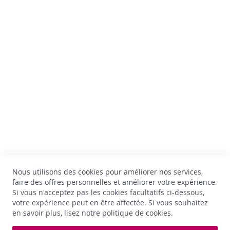
x
Av. Thomas Edison, 64
B-1402 Nivelles
W
TVA : BE 0899.543.851
h
i
s
+32 67 33 33 70
k
hello@comptoirdesvins.be
y
Service clients
G
Mon compte
i
n
Nous contacter
Politique de confidentialité
R
Retour et échange
h
Conditions générales
u
m
Livraison
Nous utilisons des cookies pour améliorer nos services,
Jobs
faire des offres personnelles et améliorer votre expérience.
L
Si vous n'acceptez pas les cookies facultatifs ci-dessous,
*Astérisque
i
votre expérience peut en être affectée. Si vous souhaitez
q
en savoir plus, lisez notre
politique de cookies
.
u
e