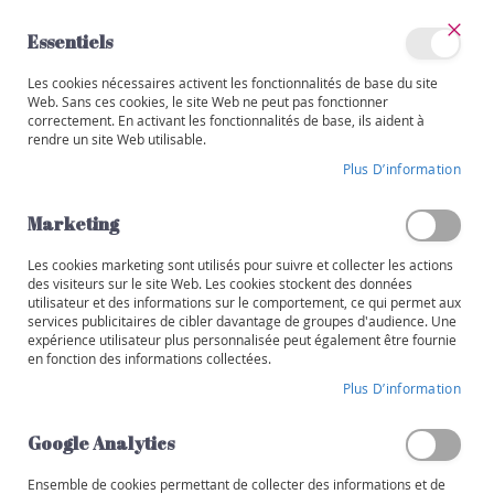
Allez
au
Essentiels
contenu
Ferm
Mon
Les cookies nécessaires activent les fonctionnalités de base du site
Catégories
compte
Web. Sans ces cookies, le site Web ne peut pas fonctionner
correctement. En activant les fonctionnalités de base, ils aident à
V
rendre un site Web utilisable.
i
Skip
n
Plus D’information
to
s
the
end
Marketing
R
of
o
the
Les cookies marketing sont utilisés pour suivre et collecter les actions
u
images
des visiteurs sur le site Web. Les cookies stockent des données
g
utilisateur et des informations sur le comportement, ce qui permet aux
gallery
e
services publicitaires de cibler davantage de groupes d'audience. Une
expérience utilisateur plus personnalisée peut également être fournie
B
en fonction des informations collectées.
l
Plus D’information
a
n
Google Analytics
c
Ensemble de cookies permettant de collecter des informations et de
R