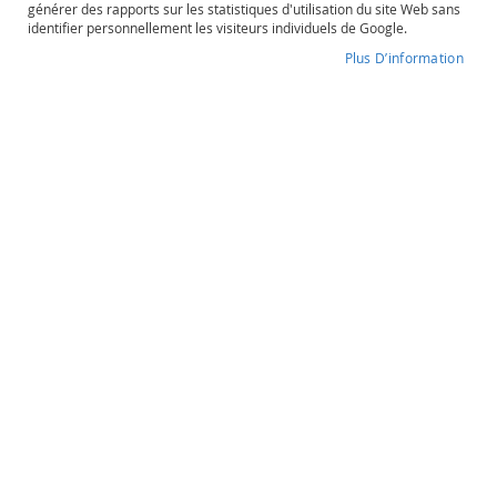
générer des rapports sur les statistiques d'utilisation du site Web sans
o
identifier personnellement les visiteurs individuels de Google.
s
é
Plus D’information
Pierres à Whisky
P
o
Degré d'alcool
Contenance
r
N/A
t
o
e
t
Pierres à Whisky
a
u
10 pierres
t
r
e
s
19,90 €
O
r
a
Quantité
n
souhaitée
g