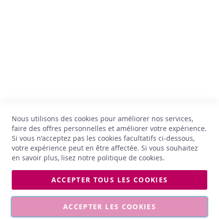
k
t
+32 67 33 33 70
a
hello@comptoirdesvins.be
i
Service clients
l
s
Mon compte
e
t
Nous contacter
+
Politique de confidentialité
Retour et échange
C
a
Conditions générales
d
Livraison
Nous utilisons des cookies pour améliorer nos services,
e
Jobs
a
faire des offres personnelles et améliorer votre expérience.
u
Si vous n'acceptez pas les cookies facultatifs ci-dessous,
*Astérisque
x
votre expérience peut en être affectée. Si vous souhaitez
en savoir plus, lisez notre
politique de cookies
.
C
h
ACCEPTER TOUS LES COOKIES
è
Les photos affichées sont non contractuelles. Les prix et les
q
millésimes sont susceptibles d’être modifiés à tout moment.
u
ACCEPTER LES COOKIES
e