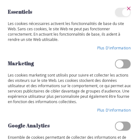
Allez
au
Essentiels
contenu
Ferm
Mon
Les cookies nécessaires activent les fonctionnalités de base du site
Catégories
compte
Web. Sans ces cookies, le site Web ne peut pas fonctionner
correctement. En activant les fonctionnalités de base, ils aident à
V
rendre un site Web utilisable.
i
Skip
n
Plus D’information
to
s
the
end
Marketing
R
of
o
the
Les cookies marketing sont utilisés pour suivre et collecter les actions
u
images
des visiteurs sur le site Web. Les cookies stockent des données
g
utilisateur et des informations sur le comportement, ce qui permet aux
gallery
e
services publicitaires de cibler davantage de groupes d'audience. Une
expérience utilisateur plus personnalisée peut également être fournie
B
en fonction des informations collectées.
l
Plus D’information
a
n
Google Analytics
c
Ensemble de cookies permettant de collecter des informations et de
R