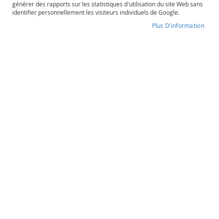
générer des rapports sur les statistiques d'utilisation du site Web sans
o
identifier personnellement les visiteurs individuels de Google.
s
é
Plus D’information
Chandon Garden Spritz
P
o
Degré d'alcool
Contenance
r
11,5%
75cl
t
o
e
t
Chandon Garden Spritz
a
u
Pétillant
t
r
e
s
22,90 €
O
r
a
Quantité
n
souhaitée
g