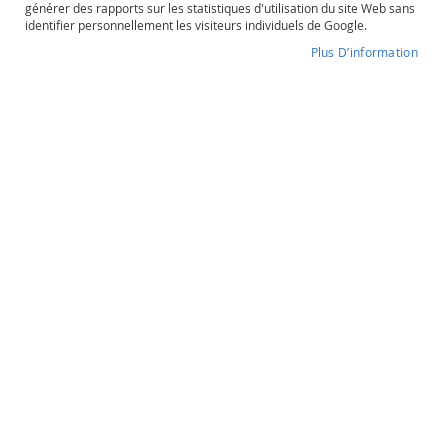
générer des rapports sur les statistiques d'utilisation du site Web sans
o
identifier personnellement les visiteurs individuels de Google.
s
é
Plus D’information
Pack - Bio
P
o
Degré d'alcool
Contenance
r
75cl
t
o
e
t
Pack - Bio
a
u
3 bouteilles
t
r
e
s
34,09 €
O
r
a
Quantité
n
souhaitée
g