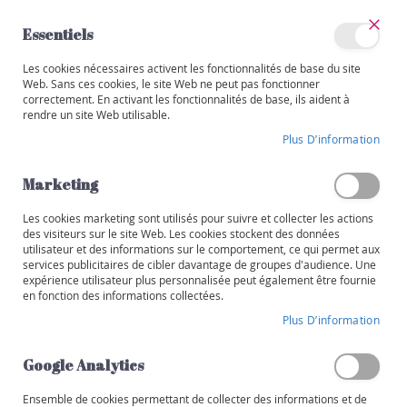
Allez
au
Essentiels
contenu
Ferm
Mon
Les cookies nécessaires activent les fonctionnalités de base du site
Catégories
compte
Web. Sans ces cookies, le site Web ne peut pas fonctionner
correctement. En activant les fonctionnalités de base, ils aident à
WEB-ONLY
BIO
V
rendre un site Web utilisable.
i
Skip
n
Plus D’information
to
s
the
end
Marketing
R
of
o
the
Les cookies marketing sont utilisés pour suivre et collecter les actions
u
images
des visiteurs sur le site Web. Les cookies stockent des données
g
utilisateur et des informations sur le comportement, ce qui permet aux
gallery
e
services publicitaires de cibler davantage de groupes d'audience. Une
expérience utilisateur plus personnalisée peut également être fournie
B
en fonction des informations collectées.
l
Plus D’information
a
n
Google Analytics
c
Ensemble de cookies permettant de collecter des informations et de
R