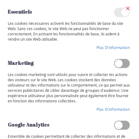
Allez
au
Essentiels
contenu
Ferm
Mon
Les cookies nécessaires activent les fonctionnalités de base du site
Catégories
compte
Web. Sans ces cookies, le site Web ne peut pas fonctionner
correctement. En activant les fonctionnalités de base, ils aident à
BEST-OF
75CL OU 1,5L
V
rendre un site Web utilisable.
i
Skip
n
Plus D’information
to
s
the
end
Marketing
R
of
o
the
Les cookies marketing sont utilisés pour suivre et collecter les actions
u
images
des visiteurs sur le site Web. Les cookies stockent des données
g
utilisateur et des informations sur le comportement, ce qui permet aux
gallery
e
services publicitaires de cibler davantage de groupes d'audience. Une
expérience utilisateur plus personnalisée peut également être fournie
B
en fonction des informations collectées.
l
Plus D’information
a
n
Google Analytics
c
Ensemble de cookies permettant de collecter des informations et de
R