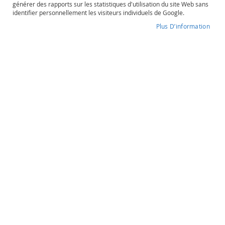
générer des rapports sur les statistiques d'utilisation du site Web sans
o
identifier personnellement les visiteurs individuels de Google.
s
é
Plus D’information
Ramatuelle
P
o
Degré d'alcool
Contenance
r
13%
t
o
e
t
Ramatuelle
a
u
Sous les Tonnelles
t
r
Vin de Pays du Var
e
s
O
r
À partir de
9,30 €
a
n
g