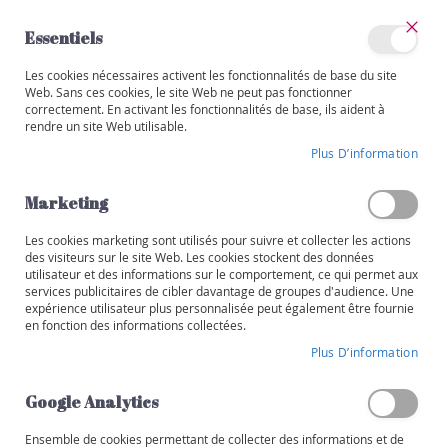
Allez
au
Essentiels
contenu
Ferm
Mon
Les cookies nécessaires activent les fonctionnalités de base du site
Catégories
compte
Web. Sans ces cookies, le site Web ne peut pas fonctionner
correctement. En activant les fonctionnalités de base, ils aident à
V
rendre un site Web utilisable.
i
Skip
n
Plus D’information
to
s
the
end
Marketing
R
of
o
the
Les cookies marketing sont utilisés pour suivre et collecter les actions
u
images
des visiteurs sur le site Web. Les cookies stockent des données
g
utilisateur et des informations sur le comportement, ce qui permet aux
gallery
e
services publicitaires de cibler davantage de groupes d'audience. Une
expérience utilisateur plus personnalisée peut également être fournie
B
en fonction des informations collectées.
l
Plus D’information
a
n
Google Analytics
c
Ensemble de cookies permettant de collecter des informations et de
R