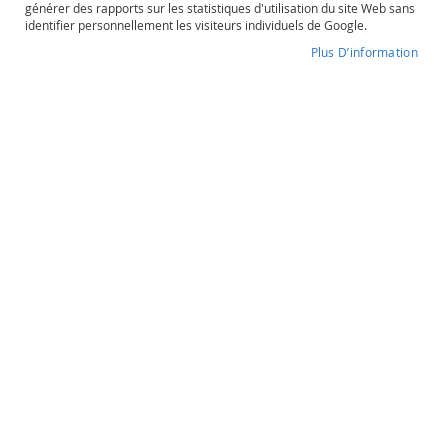
générer des rapports sur les statistiques d'utilisation du site Web sans
o
identifier personnellement les visiteurs individuels de Google.
s
é
Plus D’information
Famille Bourgeois
P
o
Degré d'alcool
Contenance
r
13%
75cl
t
o
e
t
Famille Bourgeois
a
u
Sancerre
t
r
e
s
24,90 €
O
r
a
Quantité
n
souhaitée
g