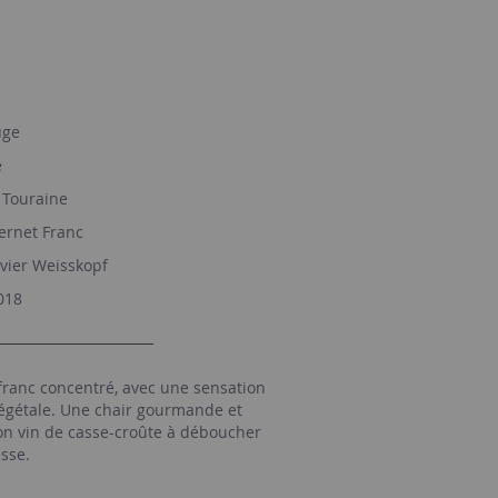
ge
e
Touraine
rnet Franc
vier Weisskopf
018
franc concentré, avec une sensation
gétale. Une chair gourmande et
on vin de casse-croûte à déboucher
sse.