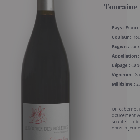
Touraine
Pays :
France
Couleur :
Rou
Région :
Loir
Appellation :
Cépage :
Cabe
Vigneron :
Xa
Millésime :
2
Un cabernet 
doucement vé
souple. Un b
dans la jeune