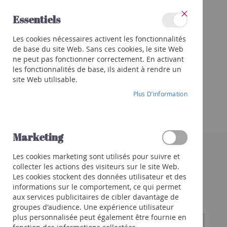
Allez
Essentiels
au
Fermer
contenu
Catégories
Les cookies nécessaires activent les fonctionnalités
Vins
de base du site Web. Sans ces cookies, le site Web
Rouge
ne peut pas fonctionner correctement. En activant
Blanc
les fonctionnalités de base, ils aident à rendre un
site Web utilisable.
Rosé
Plus D’information
Porto
et
autres
Orange
Marketing
Skip
to
Bulles
Les cookies marketing sont utilisés pour suivre et
the
Champagne
collecter les actions des visiteurs sur le site Web.
end
Crémant
Les cookies stockent des données utilisateur et des
of
/
informations sur le comportement, ce qui permet
the
Mousseux
aux services publicitaires de cibler davantage de
images
groupes d'audience. Une expérience utilisateur
gallery
Prosecco
plus personnalisée peut également être fournie en
/