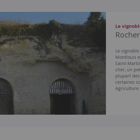
Le vignobl
Rocher 
Le vignoble
Montlouis 
Saint-Martin
cher, un pet
plupart des
certaines s
Agriculture