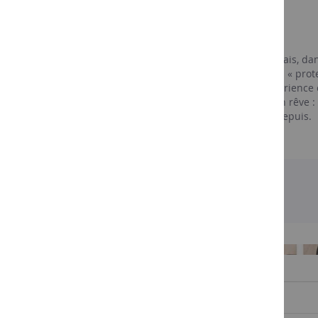
Le vigneron
Xavier Weisskopf
Xavier Weisskopf est né en 1979 à Beauvais, dans
études à Chablis pour y préparer un BTS « protec
vocation de vigneron. Après 3 ans d’expérience
Cosme, il décida, en 2005, de réaliser son rêve : 
Montlouis sur Loire et y cultive son vin depuis.
INSCRIVEZ-VOUS À NOTRE NEWSLETTER