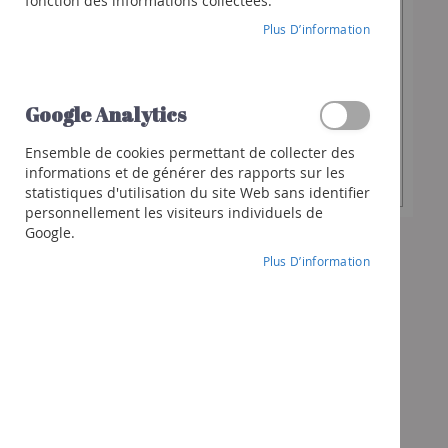
16,90 €
fonction des informations collectées.
Franciacorta
Plus D’information
Cava
Spiritueux
Quantité
Whisky
-
+
souhaitée
Google Analytics
Gin
Rhum
Ensemble de cookies permettant de collecter des
Ajouter au panier
informations et de générer des rapports sur les
Liqueur
statistiques d'utilisation du site Web sans identifier
Autres
personnellement les visiteurs individuels de
spiritueux
Google.
Cocktails
Plus D’information
et
+
Cadeaux
Chèques-
cadeaux
Pack
Vins
Pack