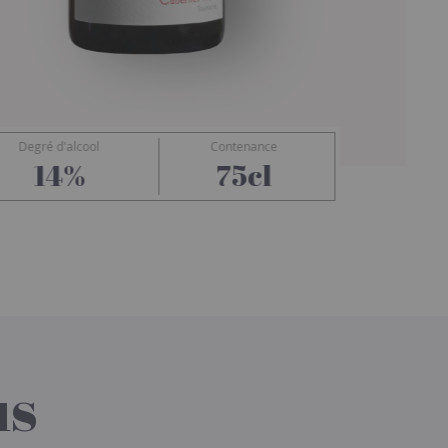
Degré d'alcool
Contenance
Rocher des Violettes
14%
75cl
us