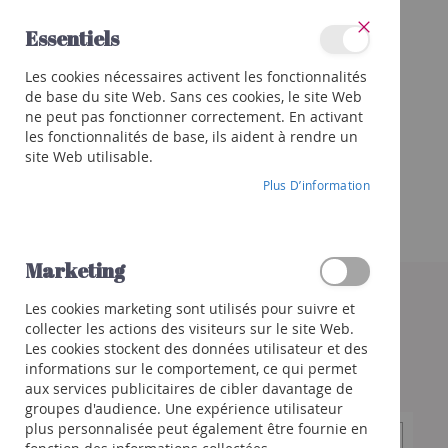
Allez
Essentiels
au
Fermer
contenu
Catégories
Les cookies nécessaires activent les fonctionnalités
Vins
de base du site Web. Sans ces cookies, le site Web
Rouge
ne peut pas fonctionner correctement. En activant
Blanc
les fonctionnalités de base, ils aident à rendre un
site Web utilisable.
Rosé
Plus D’information
Porto
et
autres
Orange
Marketing
Skip
to
Bulles
Les cookies marketing sont utilisés pour suivre et
the
Champagne
collecter les actions des visiteurs sur le site Web.
end
Crémant
Les cookies stockent des données utilisateur et des
of
/
informations sur le comportement, ce qui permet
the
Mousseux
aux services publicitaires de cibler davantage de
images
groupes d'audience. Une expérience utilisateur
gallery
Prosecco
plus personnalisée peut également être fournie en
/