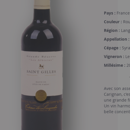
Pays :
France
Couleur :
Rou
Région :
Lang
Appellation :
Cépage :
Syra
Vigneron :
Le
Millésime :
2
Avec son ass
Carignan, c'e
une grande fi
Un vin harmon
belle concent