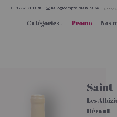
+32 67 33 33 70
hello@comptoirdesvins.be
Catégories
Promo
Nos 
Saint-
Les Albizi
Hérault