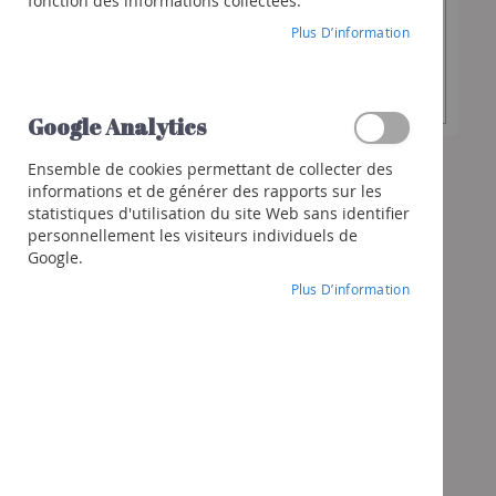
7,10 €
fonction des informations collectées.
Franciacorta
Plus D’information
Cava
Spiritueux
EN RUPTURE DE STOCK
Whisky
Google Analytics
Gin
Rhum
Ensemble de cookies permettant de collecter des
informations et de générer des rapports sur les
Liqueur
statistiques d'utilisation du site Web sans identifier
Autres
personnellement les visiteurs individuels de
spiritueux
Google.
Cocktails
Plus D’information
et
+
Cadeaux
Chèques-
cadeaux
Pack
Vins
Pack