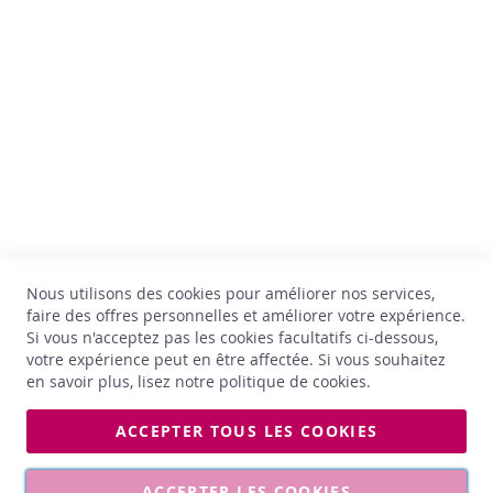
TVA : BE 0899.543.851
x
+32 67 33 33 70
W
hello@comptoirdesvins.be
h
Service clients
i
s
k
Mon compte
y
Nous contacter
Politique de confidentialité
G
i
Retour et échange
n
Conditions générales
Livraison
Nous utilisons des cookies pour améliorer nos services,
R
Jobs
h
faire des offres personnelles et améliorer votre expérience.
u
Si vous n'acceptez pas les cookies facultatifs ci-dessous,
*Astérisque
m
votre expérience peut en être affectée. Si vous souhaitez
en savoir plus, lisez notre
politique de cookies
.
L
i
ACCEPTER TOUS LES COOKIES
q
Les photos affichées sont non contractuelles. Les prix et les
u
millésimes sont susceptibles d’être modifiés à tout moment.
e
ACCEPTER LES COOKIES