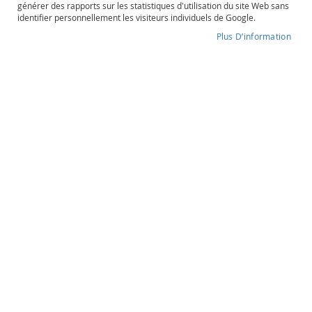
générer des rapports sur les statistiques d'utilisation du site Web sans
o
identifier personnellement les visiteurs individuels de Google.
s
é
Plus D’information
P
o
Degré d'alcool
Contenance
r
35%
70cl
t
o
e
t
Poire & Cognac
a
u
Belle Poire
t
r
e
s
O
r
31,60 €
a
n
g