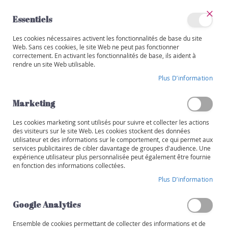
Allez
au
Essentiels
contenu
Ferm
Mon
Les cookies nécessaires activent les fonctionnalités de base du site
Catégories
compte
Web. Sans ces cookies, le site Web ne peut pas fonctionner
correctement. En activant les fonctionnalités de base, ils aident à
V
rendre un site Web utilisable.
i
Skip
n
Plus D’information
to
s
the
end
Marketing
R
of
o
the
Les cookies marketing sont utilisés pour suivre et collecter les actions
u
images
des visiteurs sur le site Web. Les cookies stockent des données
g
utilisateur et des informations sur le comportement, ce qui permet aux
gallery
e
services publicitaires de cibler davantage de groupes d'audience. Une
expérience utilisateur plus personnalisée peut également être fournie
B
en fonction des informations collectées.
l
Plus D’information
a
n
Google Analytics
c
Ensemble de cookies permettant de collecter des informations et de
R