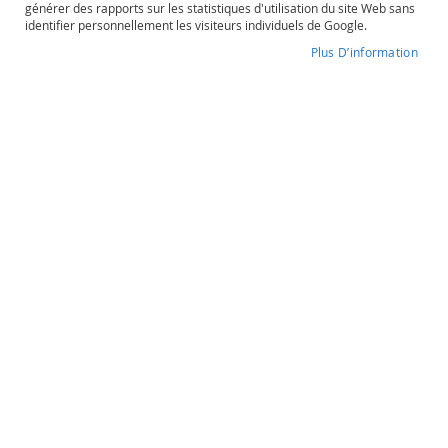
générer des rapports sur les statistiques d'utilisation du site Web sans
o
identifier personnellement les visiteurs individuels de Google.
s
é
Plus D’information
Eole Belgian Spritz
P
o
Degré d'alcool
Contenance
r
20%
50cl
t
o
e
t
Eole Belgian Spritz
a
u
t
r
32,90 €
e
s
O
Quantité
r
souhaitée
a
n
-
+
g