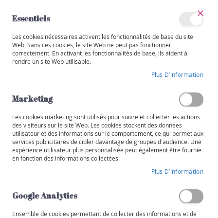
Allez
au
Essentiels
contenu
Ferm
Mon
Les cookies nécessaires activent les fonctionnalités de base du site
Catégories
compte
Web. Sans ces cookies, le site Web ne peut pas fonctionner
correctement. En activant les fonctionnalités de base, ils aident à
BELGIQUE
V
rendre un site Web utilisable.
i
Skip
n
Plus D’information
to
s
the
end
Marketing
R
of
o
the
Les cookies marketing sont utilisés pour suivre et collecter les actions
u
images
des visiteurs sur le site Web. Les cookies stockent des données
g
utilisateur et des informations sur le comportement, ce qui permet aux
gallery
e
services publicitaires de cibler davantage de groupes d'audience. Une
expérience utilisateur plus personnalisée peut également être fournie
B
en fonction des informations collectées.
l
Plus D’information
a
n
Google Analytics
c
Ensemble de cookies permettant de collecter des informations et de
R