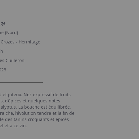
ge
e (Nord)
Crozes - Hermitage
ah
es Cuilleron
023
et juteux. Nez expressif de fruits
s, d’épices et quelques notes
calyptus. La bouche est équilibrée,
fraiche, l’évolution tendre et la fin de
le des tanins croquants et épicés
lief à ce vin.