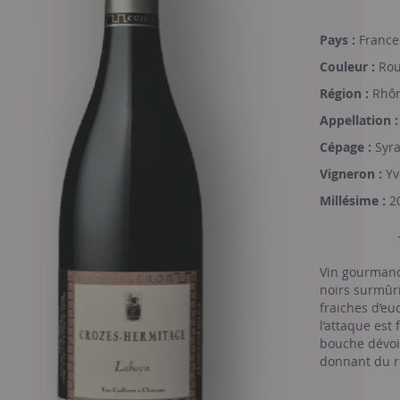
Pays :
France
Couleur :
Rou
Région :
Rhôn
Appellation :
Cépage :
Syr
Vigneron :
Yv
Millésime :
2
Vin gourmand 
noirs surmûri
fraiches d’eu
l’attaque est 
bouche dévoi
donnant du re