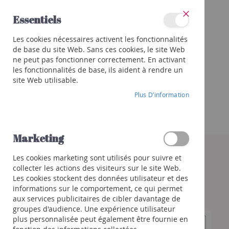
Allez
Essentiels
au
Fermer
contenu
Catégories
Les cookies nécessaires activent les fonctionnalités
Vins
de base du site Web. Sans ces cookies, le site Web
Rouge
ne peut pas fonctionner correctement. En activant
Blanc
les fonctionnalités de base, ils aident à rendre un
site Web utilisable.
Rosé
Plus D’information
Porto
et
autres
Orange
Marketing
Skip
to
Bulles
Les cookies marketing sont utilisés pour suivre et
the
Champagne
collecter les actions des visiteurs sur le site Web.
end
Crémant
Les cookies stockent des données utilisateur et des
of
/
informations sur le comportement, ce qui permet
the
Mousseux
aux services publicitaires de cibler davantage de
images
groupes d'audience. Une expérience utilisateur
gallery
Prosecco
plus personnalisée peut également être fournie en
/