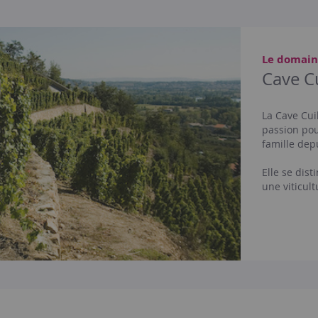
Le domai
Cave C
La Cave Cuil
passion pou
famille dep
Elle se dis
une viticult