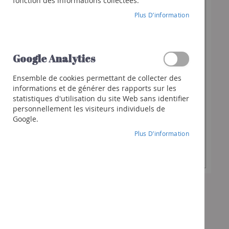
fonction des informations collectées.
Franciacorta
À partir de
Plus D’information
29,50 €
Cava
Spiritueux
Whisky
Google Analytics
Contenance
Gin
Rhum
Ensemble de cookies permettant de collecter des
informations et de générer des rapports sur les
Liqueur
statistiques d'utilisation du site Web sans identifier
Quantité
Autres
-
+
personnellement les visiteurs individuels de
souhaitée
spiritueux
Google.
Cocktails
Plus D’information
et
Ajouter au panier
+
Cadeaux
Chèques-
cadeaux
Pack
Vins
Pack