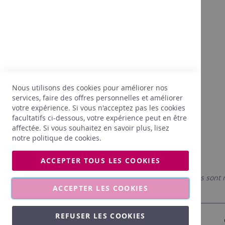
À propos
Après 30 ans dans le vin, on commence
doucement à connaître ses clients, leurs
attentes, leurs goûts, ce qui va leur plaire.
Nous sommes aussi terriblement attentifs au
juste prix. Forts de cette expérience, nous ne
sélectionnons que ce qui répond
Nous utilisons des cookies pour améliorer nos
PARFAITEMENT à nos attentes.
services, faire des offres personnelles et améliorer
votre expérience. Si vous n'acceptez pas les cookies
facultatifs ci-dessous, votre expérience peut en être
affectée. Si vous souhaitez en savoir plus, lisez
notre
politique de cookies
.
ACCEPTER TOUS LES COOKIES
Les photos affichées sont 
ACCEPTER LES COOKIES
REFUSER LES COOKIES