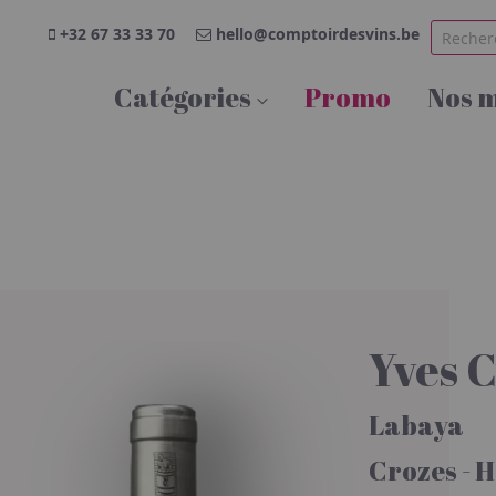
+32 67 33 33 70
hello@comptoirdesvins.be
Catégories
Promo
Nos 
Yves C
Labaya
Crozes - 