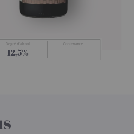
Degré d'alcool
Contenance
Yves Cuilleron
12,5%
us