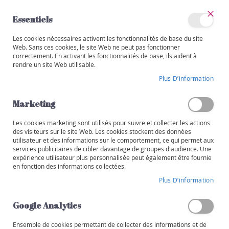
Allez
au
Essentiels
contenu
Ferm
Mon
Les cookies nécessaires activent les fonctionnalités de base du site
Catégories
compte
Web. Sans ces cookies, le site Web ne peut pas fonctionner
correctement. En activant les fonctionnalités de base, ils aident à
V
rendre un site Web utilisable.
i
Skip
n
Plus D’information
to
s
the
end
Marketing
R
of
o
the
Les cookies marketing sont utilisés pour suivre et collecter les actions
u
images
des visiteurs sur le site Web. Les cookies stockent des données
g
utilisateur et des informations sur le comportement, ce qui permet aux
gallery
e
services publicitaires de cibler davantage de groupes d'audience. Une
expérience utilisateur plus personnalisée peut également être fournie
B
en fonction des informations collectées.
l
Plus D’information
a
n
Google Analytics
c
Ensemble de cookies permettant de collecter des informations et de
R