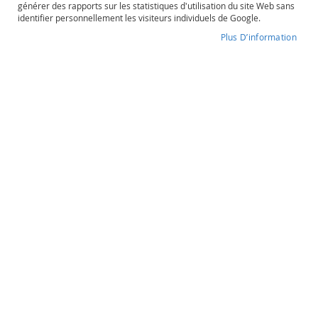
générer des rapports sur les statistiques d'utilisation du site Web sans
o
identifier personnellement les visiteurs individuels de Google.
s
é
Plus D’information
Montcharme
P
o
Degré d'alcool
Contenance
r
13,5%
75cl
t
o
e
t
Montcharme
a
u
Pays D'Oc
t
r
e
s
9,60 €
O
r
a
Quantité
n
souhaitée
g