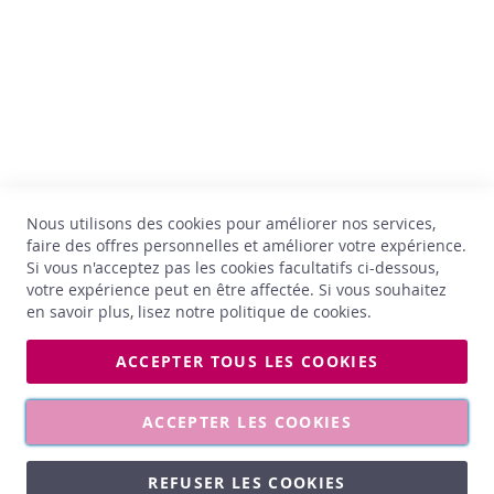
k
hello@comptoirdesvins.be
t
Service clients
a
i
Mon compte
l
s
Nous contacter
e
Politique de confidentialité
t
Retour et échange
+
Conditions générales
C
Livraison
Nous utilisons des cookies pour améliorer nos services,
a
Jobs
faire des offres personnelles et améliorer votre expérience.
d
Si vous n'acceptez pas les cookies facultatifs ci-dessous,
e
*Astérisque
a
votre expérience peut en être affectée. Si vous souhaitez
u
en savoir plus, lisez notre
politique de cookies
.
x
ACCEPTER TOUS LES COOKIES
C
Les photos affichées sont non contractuelles. Les prix et les
h
millésimes sont susceptibles d’être modifiés à tout moment.
è
ACCEPTER LES COOKIES
q
u
e
REFUSER LES COOKIES