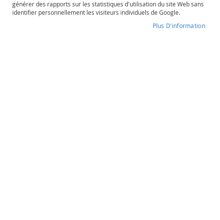
générer des rapports sur les statistiques d'utilisation du site Web sans
o
identifier personnellement les visiteurs individuels de Google.
s
é
Plus D’information
Annick
P
o
Degré d'alcool
Contenance
r
3%
75cl
t
o
e
t
Annick
a
u
Bubbly Bianco
t
r
Pétillant
e
s
O
8,50 €
r
Prix
a
Spécial
9,90 €
n
g