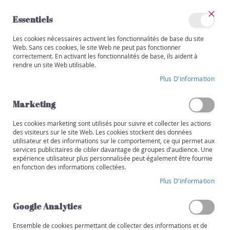
Allez
au
Essentiels
contenu
Ferm
Mon
Les cookies nécessaires activent les fonctionnalités de base du site
Catégories
compte
Web. Sans ces cookies, le site Web ne peut pas fonctionner
correctement. En activant les fonctionnalités de base, ils aident à
V
rendre un site Web utilisable.
i
Skip
n
Plus D’information
to
s
the
end
Marketing
R
of
o
the
Les cookies marketing sont utilisés pour suivre et collecter les actions
u
images
des visiteurs sur le site Web. Les cookies stockent des données
g
utilisateur et des informations sur le comportement, ce qui permet aux
gallery
e
services publicitaires de cibler davantage de groupes d'audience. Une
expérience utilisateur plus personnalisée peut également être fournie
B
en fonction des informations collectées.
l
Plus D’information
a
n
Google Analytics
c
Ensemble de cookies permettant de collecter des informations et de
R