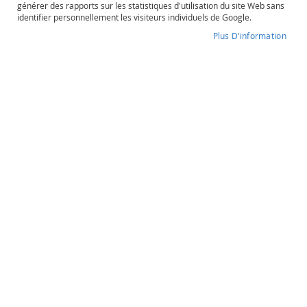
générer des rapports sur les statistiques d'utilisation du site Web sans
o
identifier personnellement les visiteurs individuels de Google.
s
é
Plus D’information
Gamet
P
o
Degré d'alcool
Contenance
r
6%
75cl
t
o
e
t
Gamet
a
u
100% Avrolles
t
r
Cidre
e
s
O
16,40 €
r
a
n
g
Quantité