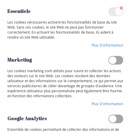
Allez
au
Essentiels
contenu
Ferm
Mon
Les cookies nécessaires activent les fonctionnalités de base du site
Catégories
compte
Web. Sans ces cookies, le site Web ne peut pas fonctionner
correctement. En activant les fonctionnalités de base, ils aident à
V
rendre un site Web utilisable.
i
Skip
n
Plus D’information
to
s
the
end
Marketing
R
of
o
the
Les cookies marketing sont utilisés pour suivre et collecter les actions
u
images
des visiteurs sur le site Web. Les cookies stockent des données
g
utilisateur et des informations sur le comportement, ce qui permet aux
gallery
e
services publicitaires de cibler davantage de groupes d'audience. Une
expérience utilisateur plus personnalisée peut également être fournie
B
en fonction des informations collectées.
l
Plus D’information
a
n
Google Analytics
c
Ensemble de cookies permettant de collecter des informations et de
R