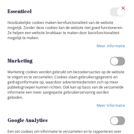
Ga
naar
Essentieel
de
Sluit
Account
inhoud
Noodzakelijke cookies maken kernfunctionaliteit van de website
Categorieën
mogelijk. Zonder deze cookies kan de website niet goed functioneren.
Ze helpen een website bruikbaar te maken door basisfunctionaliteit
W
mogelijk te maken.
i
Ga
j
Meer Informatie
naar
n
het
e
einde
Marketing
n
van
de
Marketing cookies worden gebruikt om bezoekersacties op de website
R
afbeeldingen-
te volgen en te verzamelen. Cookies slaan gebruikersgegevens en
o
gedragsinformatie op, waardoor advertentiediensten zich op meer
gallerij
o
publieksgroepen kunnen richten. Ook kan op basis van de verzamelde
d
informatie een meer aangepaste gebruikerservaring worden
geboden.
W
Meer Informatie
i
t
Google Analytics
R
o
Een set cookies om informatie te verzamelen en te rapporteren over