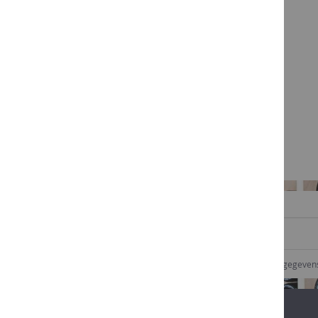
Beveiligde betaling
SCHRIJF U IN VOOR ONZE NIEUWSBRIEF
Ik geef goedkeuring dat Comptoir des vins mijn gegeve