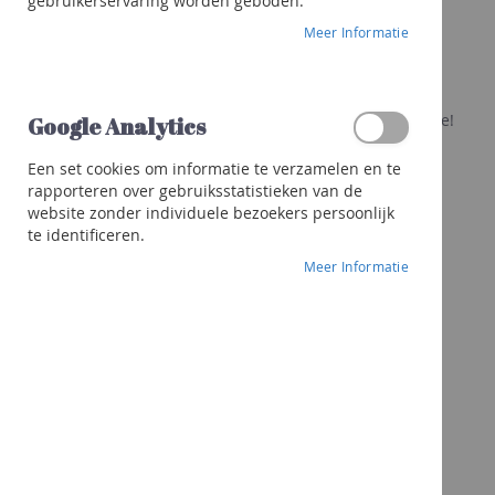
virtueel
gebruikerservaring worden geboden.
Franciacorta
Meer Informatie
Cava
evenement?
Sterke
dranken
Whisky
Nomad Wine biedt u een unieke formule!
Google Analytics
Gin
Een set cookies om informatie te verzamelen en te
Rhum
rapporteren over gebruiksstatistieken van de
website zonder individuele bezoekers persoonlijk
Likeur
Wenst u meer te weten
te identificeren.
Andere
Meer Informatie
sterke
dranken
Cocktails
&
meer
Geschenken
Geschenk
Wijnen
Bubbels