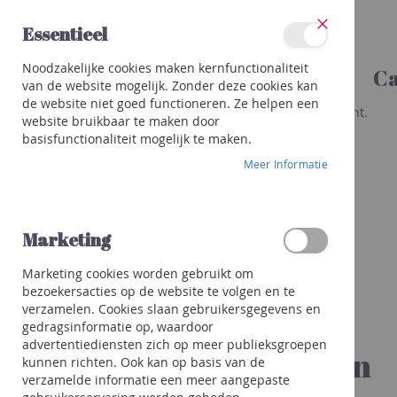
Ga
Essentieel
naar
Sluit
de
Categorieën
Noodzakelijke cookies maken kernfunctionaliteit
inhoud
Ca
Wijnen
van de website mogelijk. Zonder deze cookies kan
Rood
de website niet goed functioneren. Ze helpen een
Er is een fout opgetreden bij het genereren van deze content.
Wit
website bruikbaar te maken door
basisfunctionaliteit mogelijk te maken.
Rosé
Meer Informatie
Porto
&
meer
Orange
Marketing
Bubbels
Marketing cookies worden gebruikt om
Champagne
bezoekersacties op de website te volgen en te
Crémant
verzamelen. Cookies slaan gebruikersgegevens en
/
gedragsinformatie op, waardoor
Mousseux
advertentiediensten zich op meer publieksgroepen
Organiseert u een
kunnen richten. Ook kan op basis van de
Prosecco
verzamelde informatie een meer aangepaste
/