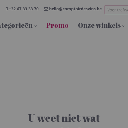
+32 67 33 33 70
hello@comptoirdesvins.be
tegorieën
Promo
Onze winkels
U weet niet wat