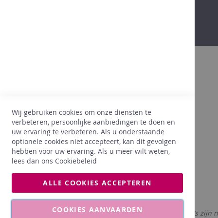
Bovendien
Dankzij onze 25 jaar ervaring in de
Wij gebruiken cookies om onze diensten te
wijnsector, beginnen we onze klanten, hun
verbeteren, persoonlijke aanbiedingen te doen en
wensen, hun voorkeuren goed te kennen. Wij
uw ervaring te verbeteren. Als u onderstaande
hechten hierbij heel veel belang aan een
optionele cookies niet accepteert, kan dit gevolgen
juiste prijs. Dankzij onze ervaring, selecteren
hebben voor uw ervaring. Als u meer wilt weten,
wij enkel wat PERFECT voldoet aan onze
lees dan ons
Cookiebeleid
wensen voor onze klanten.
ALLE COOKIES ACCEPTEREN
COOKIES AANVAARDEN
De afgebeelde foto’s zijn 