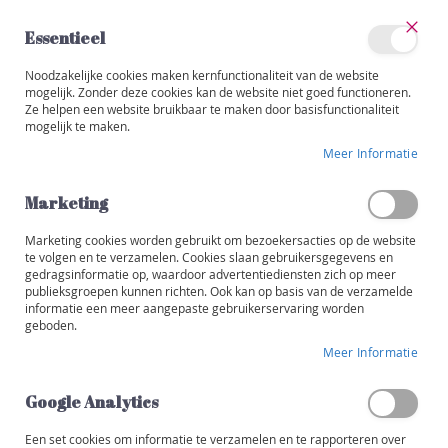
Ga
naar
Essentieel
de
Sluit
Account
inhoud
Noodzakelijke cookies maken kernfunctionaliteit van de website
Categorieën
mogelijk. Zonder deze cookies kan de website niet goed functioneren.
Ze helpen een website bruikbaar te maken door basisfunctionaliteit
WEB-ONLY
W
mogelijk te maken.
i
Ga
j
Meer Informatie
naar
n
het
e
einde
Marketing
n
van
de
Marketing cookies worden gebruikt om bezoekersacties op de website
R
afbeeldingen-
te volgen en te verzamelen. Cookies slaan gebruikersgegevens en
o
gedragsinformatie op, waardoor advertentiediensten zich op meer
gallerij
o
publieksgroepen kunnen richten. Ook kan op basis van de verzamelde
d
informatie een meer aangepaste gebruikerservaring worden
geboden.
W
Meer Informatie
i
t
Google Analytics
R
o
Een set cookies om informatie te verzamelen en te rapporteren over