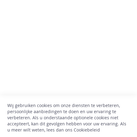
c
k
t
a
Comptoir des Vins
i
l
s
Av. Thomas Edison, 64
&
B-1402 Nijvel
m
BTW : BE 0899.543.851
e
e
+32 67 33 33 70
r
hello@comptoirdesvins.be
Klantendienst
G
e
s
Mijn rekening
c
Contacteer ons
h
Wij gebruiken cookies om onze diensten te verbeteren,
Privacy policy
e
persoonlijke aanbiedingen te doen en uw ervaring te
n
Retour & ruilen
verbeteren. Als u onderstaande optionele cookies niet
k
Algemene voorwaarden
e
accepteert, kan dit gevolgen hebben voor uw ervaring. Als
n
Levering
u meer wilt weten, lees dan ons
Cookiebeleid