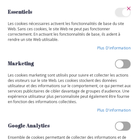
Allez
au
Essentiels
contenu
Ferm
Mon
Les cookies nécessaires activent les fonctionnalités de base du site
Catégories
compte
Web. Sans ces cookies, le site Web ne peut pas fonctionner
correctement. En activant les fonctionnalités de base, ils aident à
V
rendre un site Web utilisable.
i
Skip
n
Plus D’information
to
s
the
end
Marketing
R
of
o
the
Les cookies marketing sont utilisés pour suivre et collecter les actions
u
images
des visiteurs sur le site Web. Les cookies stockent des données
g
utilisateur et des informations sur le comportement, ce qui permet aux
gallery
e
services publicitaires de cibler davantage de groupes d'audience. Une
expérience utilisateur plus personnalisée peut également être fournie
B
en fonction des informations collectées.
l
Plus D’information
a
n
Google Analytics
c
Ensemble de cookies permettant de collecter des informations et de
R