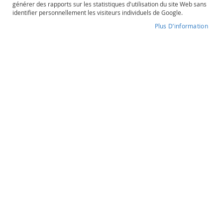
générer des rapports sur les statistiques d'utilisation du site Web sans
o
identifier personnellement les visiteurs individuels de Google.
s
é
Plus D’information
Sortilège
P
o
Degré d'alcool
Contenance
r
40,9%
75cl
t
o
e
t
Sortilège
a
u
Prestige
t
r
e
s
52,90 €
O
r
a
Quantité
n
souhaitée
g