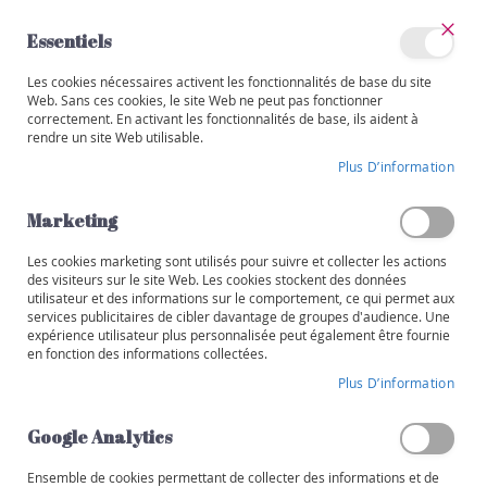
Allez
au
Essentiels
contenu
Ferm
Mon
Les cookies nécessaires activent les fonctionnalités de base du site
Catégories
compte
Web. Sans ces cookies, le site Web ne peut pas fonctionner
correctement. En activant les fonctionnalités de base, ils aident à
V
rendre un site Web utilisable.
i
Skip
n
Plus D’information
to
s
the
end
Marketing
R
of
o
the
Les cookies marketing sont utilisés pour suivre et collecter les actions
u
images
des visiteurs sur le site Web. Les cookies stockent des données
g
utilisateur et des informations sur le comportement, ce qui permet aux
gallery
e
services publicitaires de cibler davantage de groupes d'audience. Une
expérience utilisateur plus personnalisée peut également être fournie
B
en fonction des informations collectées.
l
Plus D’information
a
n
Google Analytics
c
Ensemble de cookies permettant de collecter des informations et de
R