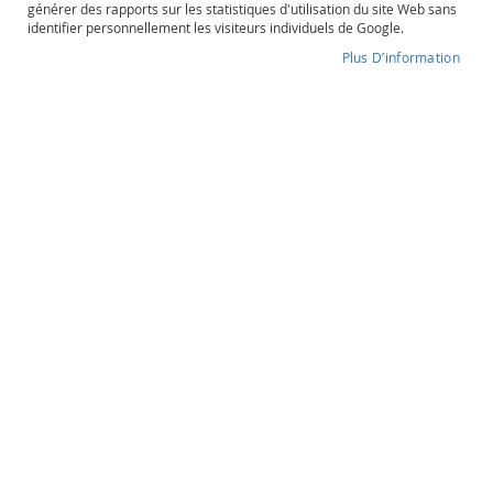
générer des rapports sur les statistiques d'utilisation du site Web sans
o
identifier personnellement les visiteurs individuels de Google.
s
é
Plus D’information
Redbreast
P
o
Degré d'alcool
Contenance
r
40,0%
70cl
t
o
e
t
Redbreast
a
u
12 ans
t
r
e
s
66,90 €
O
r
a
Quantité
n
souhaitée
g