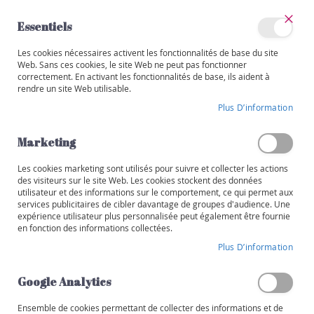
Allez
au
Essentiels
contenu
Ferm
Mon
Les cookies nécessaires activent les fonctionnalités de base du site
Catégories
compte
Web. Sans ces cookies, le site Web ne peut pas fonctionner
correctement. En activant les fonctionnalités de base, ils aident à
75CL OU 1,5L
V
rendre un site Web utilisable.
i
Skip
n
Plus D’information
to
s
the
end
Marketing
R
of
o
the
Les cookies marketing sont utilisés pour suivre et collecter les actions
u
images
des visiteurs sur le site Web. Les cookies stockent des données
g
utilisateur et des informations sur le comportement, ce qui permet aux
gallery
e
services publicitaires de cibler davantage de groupes d'audience. Une
expérience utilisateur plus personnalisée peut également être fournie
B
en fonction des informations collectées.
l
Plus D’information
a
n
Google Analytics
c
Ensemble de cookies permettant de collecter des informations et de
R