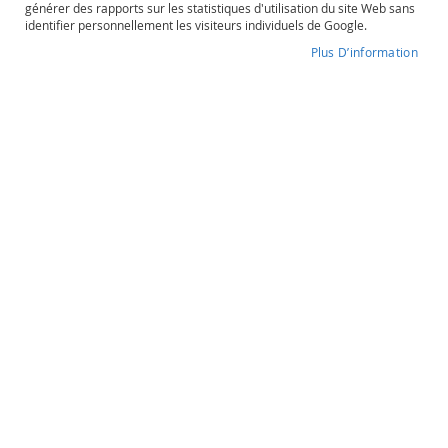
générer des rapports sur les statistiques d'utilisation du site Web sans
o
identifier personnellement les visiteurs individuels de Google.
s
é
Plus D’information
Quinta de Lemos
P
o
Degré d'alcool
Contenance
r
13%
75cl
t
o
e
t
Quinta de Lemos
a
u
Lucita
t
r
Dão
e
s
O
17,90 €
r
a
n
g
Quantité