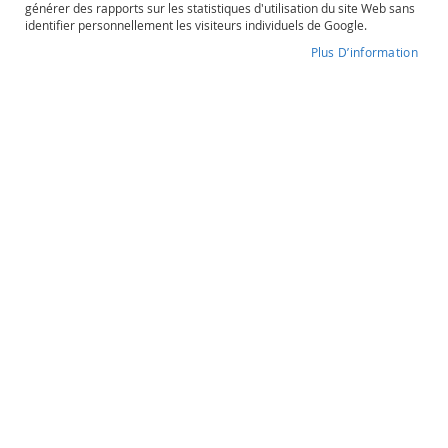
générer des rapports sur les statistiques d'utilisation du site Web sans
o
identifier personnellement les visiteurs individuels de Google.
s
é
Plus D’information
Pack - CLL
P
o
Degré d'alcool
Contenance
r
t
o
Pack - CLL
e
t
Stage oenologique
a
u
t
r
181,50 €
e
s
O
Quantité
r
souhaitée
a
n
-
+
g