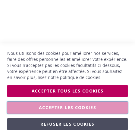
u
r
Mon compte
A
Nous contacter
u
Politique de confidentialité
t
Retour et échange
r
e
Conditions générales
s
Livraison
Nous utilisons des cookies pour améliorer nos services,
s
Jobs
faire des offres personnelles et améliorer votre expérience.
p
Si vous n'acceptez pas les cookies facultatifs ci-dessous,
i
*Astérisque
votre expérience peut en être affectée. Si vous souhaitez
r
en savoir plus, lisez notre
politique de cookies
.
i
t
u
ACCEPTER TOUS LES COOKIES
e
Les photos affichées sont non contractuelles. Les prix et les
u
millésimes sont susceptibles d’être modifiés à tout moment.
x
ACCEPTER LES COOKIES
C
o
REFUSER LES COOKIES
Copyright © Comptoir des Vins. Tous droits réservés.
c
eShop by Apik