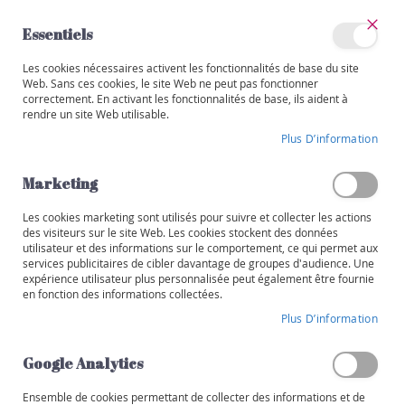
Allez
au
Essentiels
contenu
Ferm
Mon
Les cookies nécessaires activent les fonctionnalités de base du site
Catégories
compte
Web. Sans ces cookies, le site Web ne peut pas fonctionner
correctement. En activant les fonctionnalités de base, ils aident à
V
rendre un site Web utilisable.
i
Skip
n
Plus D’information
to
s
the
end
Marketing
R
of
o
the
Les cookies marketing sont utilisés pour suivre et collecter les actions
u
images
des visiteurs sur le site Web. Les cookies stockent des données
g
utilisateur et des informations sur le comportement, ce qui permet aux
gallery
e
services publicitaires de cibler davantage de groupes d'audience. Une
expérience utilisateur plus personnalisée peut également être fournie
B
en fonction des informations collectées.
l
Plus D’information
a
n
Google Analytics
c
Ensemble de cookies permettant de collecter des informations et de
R