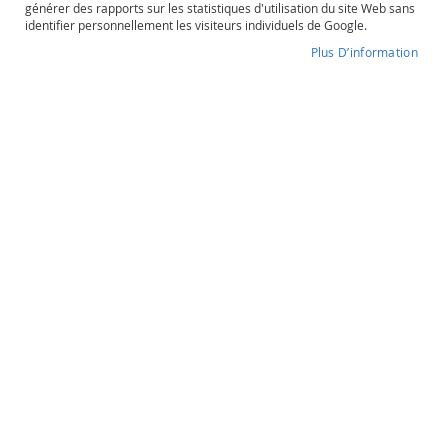
générer des rapports sur les statistiques d'utilisation du site Web sans
o
identifier personnellement les visiteurs individuels de Google.
s
é
Plus D’information
Distillerie de Maredsous
P
o
Degré d'alcool
Contenance
r
47%
50cl
t
o
e
t
Distillerie de Maredsous
a
u
Single Malt
t
r
e
s
50,40 €
O
r
a
Quantité
n
souhaitée
g