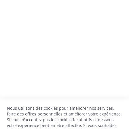
x
Comptoir des Vins
W
Av. Thomas Edison, 64
h
i
B-1402 Nivelles
s
TVA : BE 0899.543.851
k
y
+32 67 33 33 70
hello@comptoirdesvins.be
G
Service clients
i
n
Mon compte
R
Nous contacter
h
Politique de confidentialité
u
Retour et échange
m
Conditions générales
L
Livraison
Nous utilisons des cookies pour améliorer nos services,
i
Jobs
faire des offres personnelles et améliorer votre expérience.
q
Si vous n'acceptez pas les cookies facultatifs ci-dessous,
*Astérisque
u
votre expérience peut en être affectée. Si vous souhaitez
e