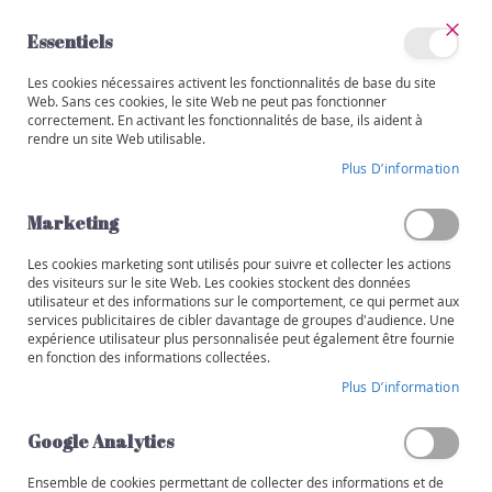
Allez
au
Essentiels
contenu
Ferm
Mon
Les cookies nécessaires activent les fonctionnalités de base du site
Catégories
compte
Web. Sans ces cookies, le site Web ne peut pas fonctionner
correctement. En activant les fonctionnalités de base, ils aident à
BELGIQUE
BIO
V
rendre un site Web utilisable.
i
Skip
n
Plus D’information
to
s
the
end
Marketing
R
of
o
the
Les cookies marketing sont utilisés pour suivre et collecter les actions
u
images
des visiteurs sur le site Web. Les cookies stockent des données
g
utilisateur et des informations sur le comportement, ce qui permet aux
gallery
e
services publicitaires de cibler davantage de groupes d'audience. Une
expérience utilisateur plus personnalisée peut également être fournie
B
en fonction des informations collectées.
l
Plus D’information
a
n
Google Analytics
c
Ensemble de cookies permettant de collecter des informations et de
R