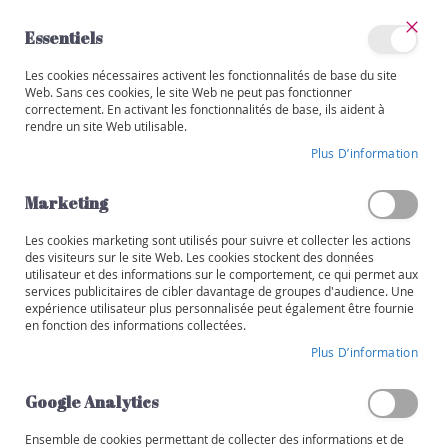
Allez
au
Essentiels
contenu
Ferm
Mon
Les cookies nécessaires activent les fonctionnalités de base du site
Catégories
compte
Web. Sans ces cookies, le site Web ne peut pas fonctionner
correctement. En activant les fonctionnalités de base, ils aident à
RÉCOMPENSE
V
rendre un site Web utilisable.
i
Skip
n
Plus D’information
to
s
the
end
Marketing
R
of
o
the
Les cookies marketing sont utilisés pour suivre et collecter les actions
u
images
des visiteurs sur le site Web. Les cookies stockent des données
g
utilisateur et des informations sur le comportement, ce qui permet aux
gallery
e
services publicitaires de cibler davantage de groupes d'audience. Une
expérience utilisateur plus personnalisée peut également être fournie
B
en fonction des informations collectées.
l
Plus D’information
a
n
Google Analytics
c
Ensemble de cookies permettant de collecter des informations et de
R