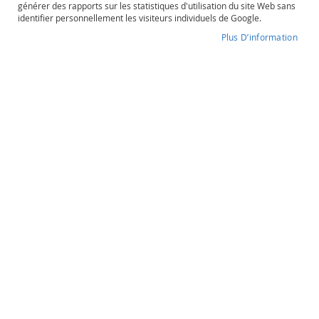
générer des rapports sur les statistiques d'utilisation du site Web sans
o
identifier personnellement les visiteurs individuels de Google.
s
é
Plus D’information
Chairman's Reserve
P
o
Degré d'alcool
Contenance
r
40%
70cl
t
o
e
t
Chairman's Reserve
a
u
The Forgotten Casks
t
r
e
s
57,90 €
O
r
a
Quantité
n
souhaitée
g