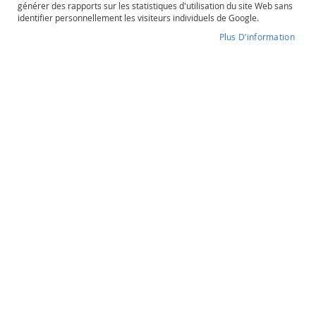
générer des rapports sur les statistiques d'utilisation du site Web sans
o
identifier personnellement les visiteurs individuels de Google.
s
é
Plus D’information
Baron De Ladoucette
P
o
Degré d'alcool
Contenance
r
13%
75cl
t
o
e
t
Baron De Ladoucette
a
u
Pouilly-Fumé
t
r
e
s
33,90 €
O
r
a
Quantité
n
souhaitée
g