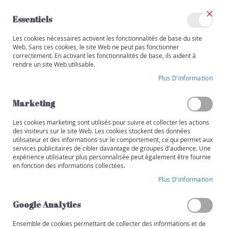
Allez
au
Essentiels
contenu
Ferm
Mon
Les cookies nécessaires activent les fonctionnalités de base du site
Catégories
compte
Web. Sans ces cookies, le site Web ne peut pas fonctionner
correctement. En activant les fonctionnalités de base, ils aident à
V
rendre un site Web utilisable.
i
Skip
n
Plus D’information
to
s
the
end
Marketing
R
of
o
the
Les cookies marketing sont utilisés pour suivre et collecter les actions
u
images
des visiteurs sur le site Web. Les cookies stockent des données
g
utilisateur et des informations sur le comportement, ce qui permet aux
gallery
e
services publicitaires de cibler davantage de groupes d'audience. Une
expérience utilisateur plus personnalisée peut également être fournie
B
en fonction des informations collectées.
l
Plus D’information
a
n
Google Analytics
c
Ensemble de cookies permettant de collecter des informations et de
R