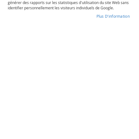
générer des rapports sur les statistiques d'utilisation du site Web sans
o
identifier personnellement les visiteurs individuels de Google.
s
é
Plus D’information
Biercée
P
o
Degré d'alcool
Contenance
r
35%
70cl
t
o
e
t
Biercée
a
u
Poire à l'armagnac
t
r
e
s
44,20 €
O
r
a
Quantité
n
souhaitée
g