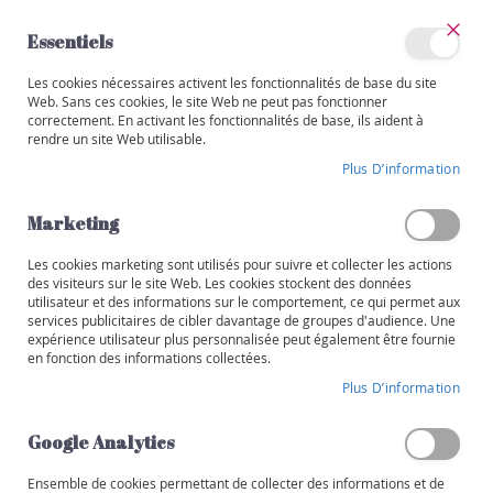
Allez
au
Essentiels
contenu
Ferm
Mon
Les cookies nécessaires activent les fonctionnalités de base du site
Catégories
compte
Web. Sans ces cookies, le site Web ne peut pas fonctionner
correctement. En activant les fonctionnalités de base, ils aident à
BELGIQUE
V
rendre un site Web utilisable.
i
Skip
n
Plus D’information
to
s
the
end
Marketing
R
of
o
the
Les cookies marketing sont utilisés pour suivre et collecter les actions
u
images
des visiteurs sur le site Web. Les cookies stockent des données
g
utilisateur et des informations sur le comportement, ce qui permet aux
gallery
e
services publicitaires de cibler davantage de groupes d'audience. Une
expérience utilisateur plus personnalisée peut également être fournie
B
en fonction des informations collectées.
l
Plus D’information
a
n
Google Analytics
c
Ensemble de cookies permettant de collecter des informations et de
R