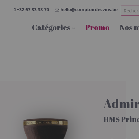
+32 67 33 33 70
hello@comptoirdesvins.be
Catégories
Promo
Nos 
Admir
HMS Prin