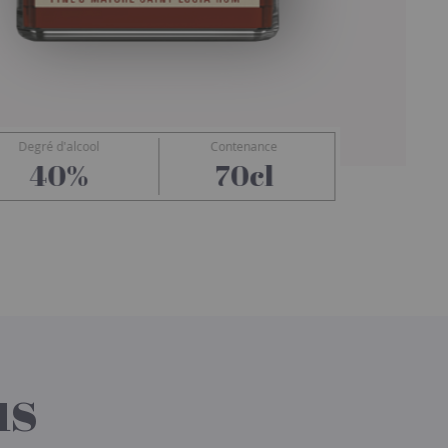
Degré d'alcool
Contenance
Admiral Rodney
40%
70cl
us