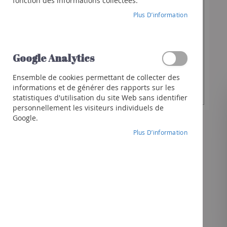
62,80 €
fonction des informations collectées.
Franciacorta
Plus D’information
Cava
Spiritueux
Quantité
Whisky
-
+
souhaitée
Google Analytics
Gin
Rhum
Ensemble de cookies permettant de collecter des
Ajouter au panier
informations et de générer des rapports sur les
Liqueur
statistiques d'utilisation du site Web sans identifier
Autres
personnellement les visiteurs individuels de
spiritueux
Google.
Cocktails
Plus D’information
et
+
Cadeaux
Chèques-
cadeaux
Pack
Vins
Pack