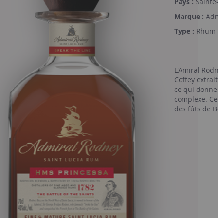
Pays :
Sainte
Marque :
Adm
Type :
Rhum 
L'Amiral Rod
Coffey extrai
ce qui donne 
complexe. Ce 
des fûts de B
mélangé par 
dégustation 
raisins secs 
vanille et de
intense, des 
du chêne sec 
bonne intégra
d'épices tropi