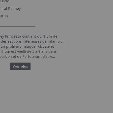
-Lucie
iral Rodney
Brun
ney Princessa contient du rhum de
t des sections inférieures de l'alambic,
un profil aromatique robuste et
rhum est vieilli de 5 à 9 ans dans
ourbon et de Porto avant d'être
le maître-mélangeur. Notes de
Voir plus
: Couleur acajou profond avec des
miellés au nez et une touche de
 tabac. Doux avec du sucre brun
tons de crème brûlée équilibrés par
et grillé. Finale complexe avec une
tion du chêne, le caramel, et
cales.