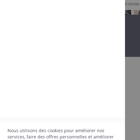
Je consens à ce que Comptoir des Vins collecte et stock
À propos
Après 30 ans dans le vin, on commence
doucement à connaître ses clients, leurs
attentes, leurs goûts, ce qui va leur plaire.
Nous sommes aussi terriblement attentifs au
juste prix. Forts de cette expérience, nous ne
sélectionnons que ce qui répond
Nous utilisons des cookies pour améliorer nos
PARFAITEMENT à nos attentes.
services, faire des offres personnelles et améliorer