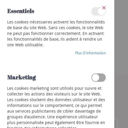
Allez
Essentiels
au
Fermer
contenu
Catégories
Les cookies nécessaires activent les fonctionnalités
Vins
de base du site Web. Sans ces cookies, le site Web
Rouge
ne peut pas fonctionner correctement. En activant
Blanc
les fonctionnalités de base, ils aident à rendre un
site Web utilisable.
Rosé
Plus D’information
Porto
et
autres
Orange
Marketing
Skip
to
Bulles
Les cookies marketing sont utilisés pour suivre et
the
Champagne
collecter les actions des visiteurs sur le site Web.
end
Crémant
Les cookies stockent des données utilisateur et des
of
/
informations sur le comportement, ce qui permet
the
Mousseux
aux services publicitaires de cibler davantage de
images
groupes d'audience. Une expérience utilisateur
gallery
Prosecco
plus personnalisée peut également être fournie en
/