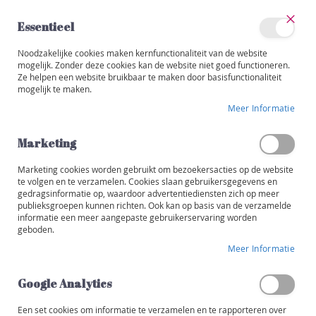
Ga
naar
Essentieel
de
Sluit
Account
inhoud
Noodzakelijke cookies maken kernfunctionaliteit van de website
Categorieën
mogelijk. Zonder deze cookies kan de website niet goed functioneren.
Ze helpen een website bruikbaar te maken door basisfunctionaliteit
W
mogelijk te maken.
i
Ga
j
Meer Informatie
naar
n
het
e
einde
Marketing
n
van
de
Marketing cookies worden gebruikt om bezoekersacties op de website
R
afbeeldingen-
te volgen en te verzamelen. Cookies slaan gebruikersgegevens en
o
gedragsinformatie op, waardoor advertentiediensten zich op meer
gallerij
o
publieksgroepen kunnen richten. Ook kan op basis van de verzamelde
d
informatie een meer aangepaste gebruikerservaring worden
geboden.
W
Meer Informatie
i
t
Google Analytics
R
o
Een set cookies om informatie te verzamelen en te rapporteren over