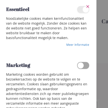
Ga
Essentieel
naar
Sluit
de
Categorieën
Noodzakelijke cookies maken kernfunctionaliteit
inhoud
Ca
Wijnen
van de website mogelijk. Zonder deze cookies kan
Rood
de website niet goed functioneren. Ze helpen een
Wit
website bruikbaar te maken door
basisfunctionaliteit mogelijk te maken.
Rosé
Meer Informatie
Porto
&
meer
Orange
Marketing
Ga
naar
Bubbels
Marketing cookies worden gebruikt om
het
Champagne
bezoekersacties op de website te volgen en te
einde
Crémant
verzamelen. Cookies slaan gebruikersgegevens en
van
/
gedragsinformatie op, waardoor
de
Mousseux
advertentiediensten zich op meer publieksgroepen
afbeeldingen-
kunnen richten. Ook kan op basis van de
gallerij
Prosecco
verzamelde informatie een meer aangepaste
/