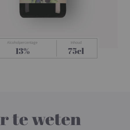
Alcoholpercentage
Inhoud
Prunus
13%
75cl
r te weten