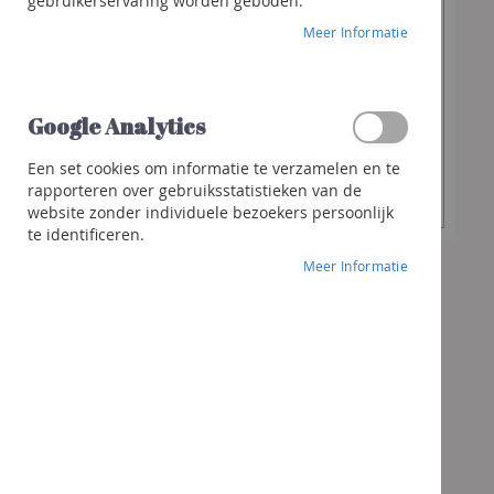
€ 10,40
gebruikerservaring worden geboden.
Franciacorta
Meer Informatie
Cava
Sterke
Gewenste
dranken
-
+
hoeveelheid
Whisky
Google Analytics
Gin
Een set cookies om informatie te verzamelen en te
In Winkelwagen
Rhum
rapporteren over gebruiksstatistieken van de
website zonder individuele bezoekers persoonlijk
Likeur
te identificeren.
Andere
Meer Informatie
sterke
dranken
Cocktails
&
meer
Geschenken
Geschenk
Wijnen
Bubbels