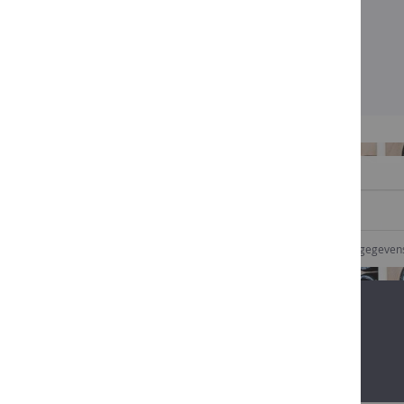
in
Belgium
Alcoholvrij
Promo
Onze
winkels
Degustatie
SCHRIJF U IN VOOR ONZE NIEUWSBRIEF
Contact
Promo
Ik geef goedkeuring dat Comptoir des vins mijn gegeve