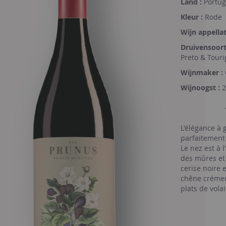
Land :
Portug
Kleur :
Rode
Wijn appellat
Druivensoort
Preto & Touri
Wijnmaker :
Wijnoogst :
2
L'élégance à 
parfaitement 
Le nez est à 
des mûres et 
cerise noire 
chêne crémeu
plats de volai