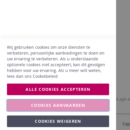
Bovendien
Dankzij onze 25 jaar ervaring in de
wijnsector, beginnen we onze klanten, hun
wensen, hun voorkeuren goed te kennen. Wij
Wij gebruiken cookies om onze diensten te
hechten hierbij heel veel belang aan een
verbeteren, persoonlijke aanbiedingen te doen en
juiste prijs. Dankzij onze ervaring, selecteren
uw ervaring te verbeteren. Als u onderstaande
wij enkel wat PERFECT voldoet aan onze
optionele cookies niet accepteert, kan dit gevolgen
wensen voor onze klanten.
hebben voor uw ervaring. Als u meer wilt weten,
lees dan ons
Cookiebeleid
ALLE COOKIES ACCEPTEREN
De afgebeelde foto’s zijn 
COOKIES AANVAARDEN
COOKIES WEIGEREN
Cop