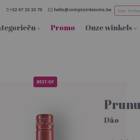
+32 67 33 33 70
hello@comptoirdesvins.be
tegorieën
Promo
Onze winkels
BEST-OF
Prunu
Dão