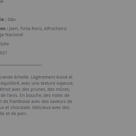
al
ie :
Dão
en :
Jaen, Tinta Roriz, Alfrocheiro
ga Nacional
Gota
021
grande échelle. Légèrement boisé et
équilibré, avec une texture soyeuse.
l'étroit avec des prunes, des mûres,
de l'anis. En bouche, des notes de
et de framboise avec des saveurs de
x et chocolaté. Délicieux avec des
lle et de porc.