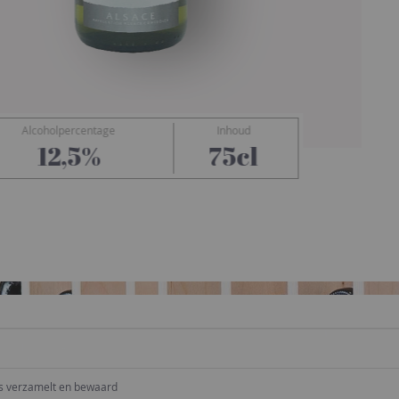
Alcoholpercentage
Inhoud
Preiss-Zimmer
12,5%
75cl
ns verzamelt en bewaard