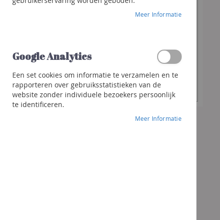
€ 10,40
gebruikerservaring worden geboden.
Franciacorta
Meer Informatie
Cava
Sterke
Gewenste
dranken
-
+
hoeveelheid
Whisky
Google Analytics
Gin
Een set cookies om informatie te verzamelen en te
In Winkelwagen
Rhum
rapporteren over gebruiksstatistieken van de
website zonder individuele bezoekers persoonlijk
Likeur
te identificeren.
Andere
Meer Informatie
sterke
dranken
Cocktails
&
meer
Geschenken
Geschenk
Wijnen
Bubbels