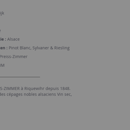
ijk
e
ie :
Alsace
en :
Pinot Blanc, Sylvaner & Riesling
Preiss-Zimmer
NM
S-ZIMMER à Riquewihr depuis 1848.
es cépages nobles alsaciens Vin sec,