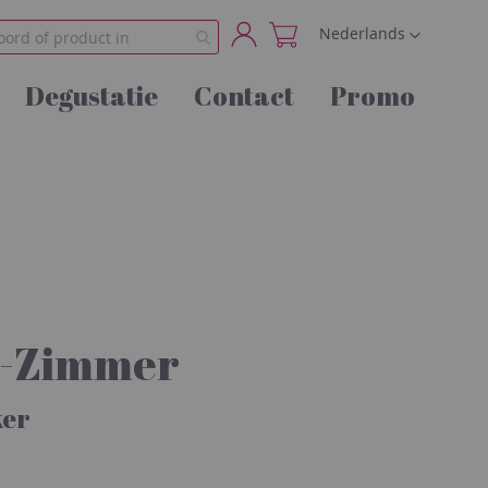
Taal
Nederlands
Account
Degustatie
Contact
Promo
s-Zimmer
ker