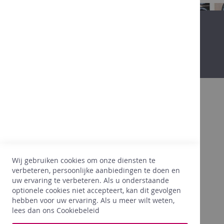
in
Belgium
Alcoholvrij
Promo
Onze
winkels
Degustatie
Contact
Bovendien
Promo
Dankzij onze 25 jaar ervaring in de
wijnsector, beginnen we onze klanten, hun
wensen, hun voorkeuren goed te kennen. Wij
Wij gebruiken cookies om onze diensten te
hechten hierbij heel veel belang aan een
verbeteren, persoonlijke aanbiedingen te doen en
juiste prijs. Dankzij onze ervaring, selecteren
uw ervaring te verbeteren. Als u onderstaande
wij enkel wat PERFECT voldoet aan onze
optionele cookies niet accepteert, kan dit gevolgen
wensen voor onze klanten.
hebben voor uw ervaring. Als u meer wilt weten,
lees dan ons
Cookiebeleid