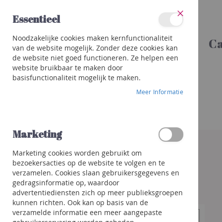
Ga
Essentieel
naar
Sluit
de
Categorieën
Noodzakelijke cookies maken kernfunctionaliteit
inhoud
Ca
Wijnen
van de website mogelijk. Zonder deze cookies kan
Rood
de website niet goed functioneren. Ze helpen een
Wit
website bruikbaar te maken door
basisfunctionaliteit mogelijk te maken.
Rosé
Meer Informatie
Porto
&
meer
Orange
Marketing
Ga
naar
Bubbels
Marketing cookies worden gebruikt om
het
Champagne
bezoekersacties op de website te volgen en te
einde
Crémant
verzamelen. Cookies slaan gebruikersgegevens en
van
/
gedragsinformatie op, waardoor
de
Mousseux
advertentiediensten zich op meer publieksgroepen
afbeeldingen-
kunnen richten. Ook kan op basis van de
gallerij
Prosecco
verzamelde informatie een meer aangepaste
/