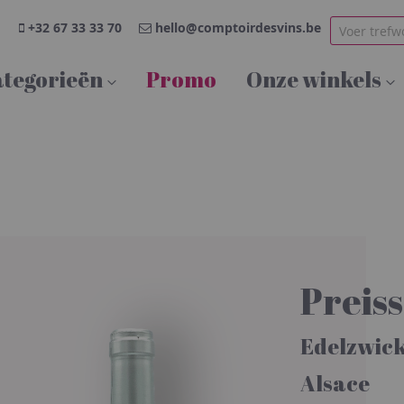
+32 67 33 33 70
hello@comptoirdesvins.be
tegorieën
Promo
Onze winkels
Preis
Edelzwic
Alsace