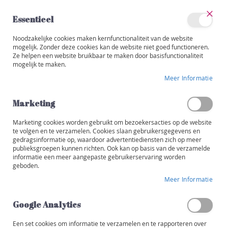
Ga
naar
Essentieel
de
Sluit
Account
inhoud
Noodzakelijke cookies maken kernfunctionaliteit van de website
Categorieën
mogelijk. Zonder deze cookies kan de website niet goed functioneren.
Ze helpen een website bruikbaar te maken door basisfunctionaliteit
W
mogelijk te maken.
i
Ga
j
Meer Informatie
naar
n
het
e
einde
Marketing
n
van
de
Marketing cookies worden gebruikt om bezoekersacties op de website
R
afbeeldingen-
te volgen en te verzamelen. Cookies slaan gebruikersgegevens en
o
gedragsinformatie op, waardoor advertentiediensten zich op meer
gallerij
o
publieksgroepen kunnen richten. Ook kan op basis van de verzamelde
d
informatie een meer aangepaste gebruikerservaring worden
geboden.
W
Meer Informatie
i
t
Google Analytics
R
o
Een set cookies om informatie te verzamelen en te rapporteren over