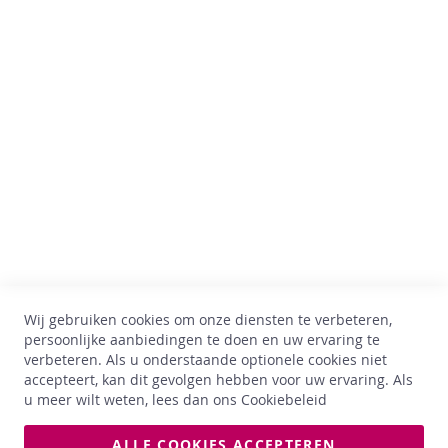
n
W
Comptoir des Vins
h
i
Av. Thomas Edison, 64
s
B-1402 Nijvel
k
BTW : BE 0899.543.851
y
+32 67 33 33 70
G
i
hello@comptoirdesvins.be
n
Klantendienst
R
Mijn rekening
h
Contacteer ons
u
m
Wij gebruiken cookies om onze diensten te verbeteren,
Privacy policy
persoonlijke aanbiedingen te doen en uw ervaring te
Retour & ruilen
L
verbeteren. Als u onderstaande optionele cookies niet
Algemene voorwaarden
i
accepteert, kan dit gevolgen hebben voor uw ervaring. Als
k
Levering
u meer wilt weten, lees dan ons
Cookiebeleid
e
u
ALLE COOKIES ACCEPTEREN