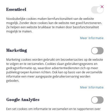
Ga
naar
Essentieel
de
Sluit
Account
inhoud
Noodzakelijke cookies maken kernfunctionaliteit van de website
Categorieën
mogelijk. Zonder deze cookies kan de website niet goed functioneren.
Ze helpen een website bruikbaar te maken door basisfunctionaliteit
W
mogelijk te maken.
i
Ga
j
Meer Informatie
naar
n
het
e
einde
Marketing
n
van
de
Marketing cookies worden gebruikt om bezoekersacties op de website
R
afbeeldingen-
te volgen en te verzamelen. Cookies slaan gebruikersgegevens en
o
gedragsinformatie op, waardoor advertentiediensten zich op meer
gallerij
o
publieksgroepen kunnen richten. Ook kan op basis van de verzamelde
d
informatie een meer aangepaste gebruikerservaring worden
geboden.
W
Meer Informatie
i
t
Google Analytics
R
o
Een set cookies om informatie te verzamelen en te rapporteren over