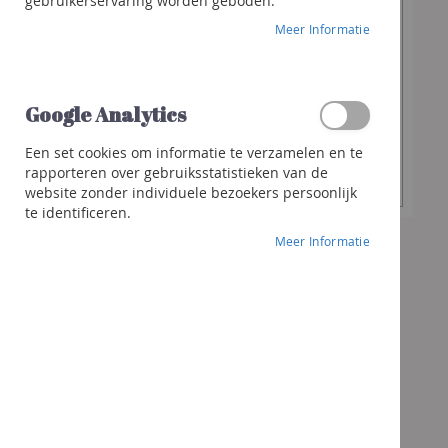
€ 36,90
gebruikerservaring worden geboden.
Franciacorta
Meer Informatie
Cava
Sterke
Gewenste
dranken
-
+
hoeveelheid
Whisky
Google Analytics
Gin
Een set cookies om informatie te verzamelen en te
In Winkelwagen
Rhum
rapporteren over gebruiksstatistieken van de
website zonder individuele bezoekers persoonlijk
Likeur
te identificeren.
Andere
Meer Informatie
sterke
dranken
Cocktails
&
meer
Geschenken
Geschenk
Wijnen
Bubbels