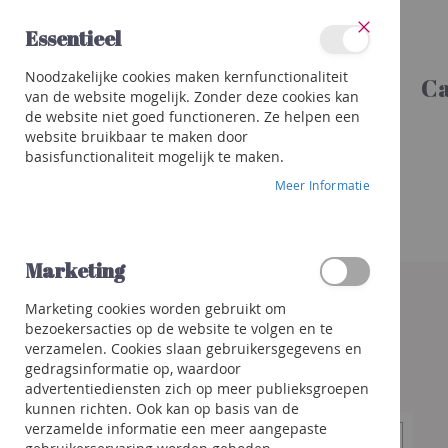
Ga
Essentieel
naar
Sluit
de
Categorieën
Noodzakelijke cookies maken kernfunctionaliteit
inhoud
Ca
Wijnen
van de website mogelijk. Zonder deze cookies kan
Rood
de website niet goed functioneren. Ze helpen een
Wit
website bruikbaar te maken door
basisfunctionaliteit mogelijk te maken.
Rosé
Meer Informatie
Porto
&
meer
Orange
Marketing
Ga
naar
Bubbels
Marketing cookies worden gebruikt om
het
Champagne
bezoekersacties op de website te volgen en te
einde
Crémant
verzamelen. Cookies slaan gebruikersgegevens en
van
/
gedragsinformatie op, waardoor
de
Mousseux
advertentiediensten zich op meer publieksgroepen
afbeeldingen-
kunnen richten. Ook kan op basis van de
gallerij
Prosecco
verzamelde informatie een meer aangepaste
/