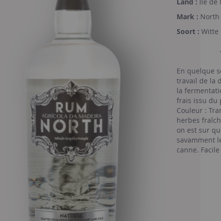
Land :
Ile de
Mark :
North
Soort :
Witte
En quelque so
travail de la
la fermentatio
frais issu du
Couleur : Tra
herbes fraîch
on est sur q
savamment le 
canne. Facile
font une base
ponche » ...