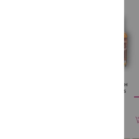
in
Belgium
Alcoholvrij
Promo
Onze
winkels
Degustatie
Contact
Promo
NORTH - 970
NORTH
6 ANS
3 ANS
€ 56,90
€ 38,30