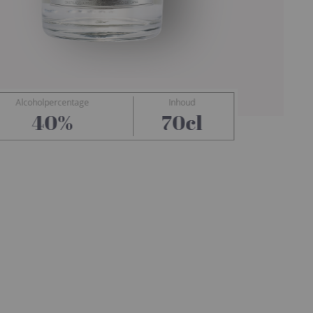
Alcoholpercentage
Inhoud
North
40%
70cl