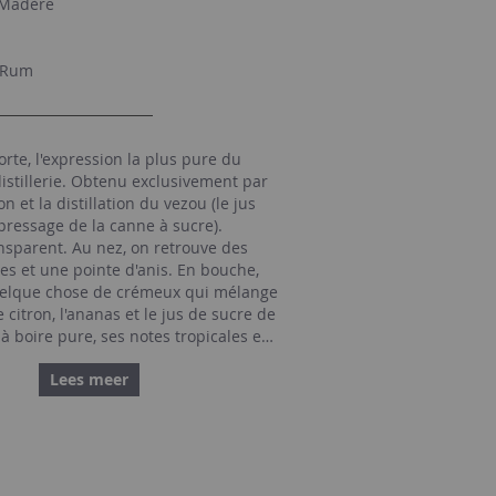
 Madère
 Rum
rte, l'expression la plus pure du
 distillerie. Obtenu exclusivement par
n et la distillation du vezou (le jus
 pressage de la canne à sucre).
nsparent. Au nez, on retrouve des
es et une pointe d'anis. En bouche,
uelque chose de crémeux qui mélange
citron, l'ananas et le jus de sucre de
 à boire pure, ses notes tropicales en
 excellente pour la réalisation d'un «
Lees meer
 façon Madère évidemment !