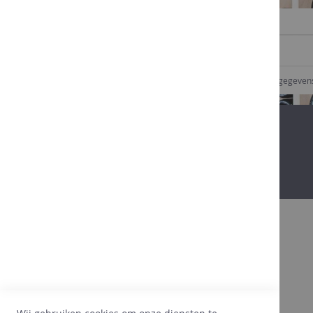
SCHRIJF U IN VOOR ONZE NIEUWSBRIEF
Ik geef goedkeuring dat Comptoir des vins mijn gegeve
Bovendien
Dankzij onze 25 jaar ervaring in de
wijnsector, beginnen we onze klanten, hun
wensen, hun voorkeuren goed te kennen. Wij