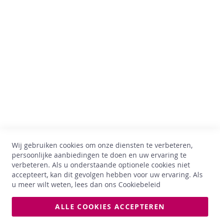
n
Comptoir des Vins
W
h
Av. Thomas Edison, 64
i
B-1402 Nijvel
s
BTW : BE 0899.543.851
k
y
+32 67 33 33 70
hello@comptoirdesvins.be
G
Klantendienst
i
n
Mijn rekening
R
Contacteer ons
h
Wij gebruiken cookies om onze diensten te verbeteren,
u
Privacy policy
persoonlijke aanbiedingen te doen en uw ervaring te
m
Retour & ruilen
verbeteren. Als u onderstaande optionele cookies niet
Algemene voorwaarden
accepteert, kan dit gevolgen hebben voor uw ervaring. Als
L
Levering
u meer wilt weten, lees dan ons
i
Cookiebeleid
k
e
ALLE COOKIES ACCEPTEREN
u
De afgebeelde foto’s zijn niet bindend. De prijzen en jaartallen