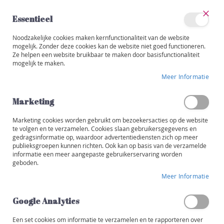
Ga
naar
Essentieel
de
Sluit
Account
inhoud
Noodzakelijke cookies maken kernfunctionaliteit van de website
Categorieën
mogelijk. Zonder deze cookies kan de website niet goed functioneren.
Ze helpen een website bruikbaar te maken door basisfunctionaliteit
W
mogelijk te maken.
i
Ga
j
Meer Informatie
naar
n
het
e
einde
Marketing
n
van
de
Marketing cookies worden gebruikt om bezoekersacties op de website
R
afbeeldingen-
te volgen en te verzamelen. Cookies slaan gebruikersgegevens en
o
gedragsinformatie op, waardoor advertentiediensten zich op meer
gallerij
o
publieksgroepen kunnen richten. Ook kan op basis van de verzamelde
d
informatie een meer aangepaste gebruikerservaring worden
geboden.
W
Meer Informatie
i
t
Google Analytics
R
o
Een set cookies om informatie te verzamelen en te rapporteren over