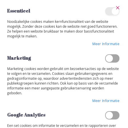
Ga
naar
Essentieel
de
Sluit
Account
inhoud
Noodzakelijke cookies maken kernfunctionaliteit van de website
Categorieën
mogelijk. Zonder deze cookies kan de website niet goed functioneren.
Ze helpen een website bruikbaar te maken door basisfunctionaliteit
BIO
W
mogelijk te maken.
i
Ga
j
Meer Informatie
naar
n
het
e
einde
Marketing
n
van
de
Marketing cookies worden gebruikt om bezoekersacties op de website
R
afbeeldingen-
te volgen en te verzamelen. Cookies slaan gebruikersgegevens en
o
gedragsinformatie op, waardoor advertentiediensten zich op meer
gallerij
o
publieksgroepen kunnen richten. Ook kan op basis van de verzamelde
d
informatie een meer aangepaste gebruikerservaring worden
geboden.
W
Meer Informatie
i
t
Google Analytics
R
o
Een set cookies om informatie te verzamelen en te rapporteren over