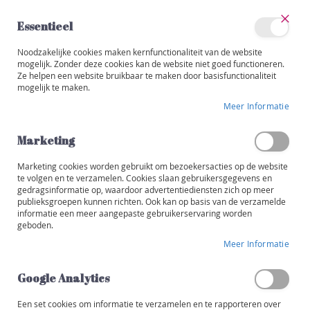
Ga
naar
Essentieel
de
Sluit
Account
inhoud
Noodzakelijke cookies maken kernfunctionaliteit van de website
Categorieën
mogelijk. Zonder deze cookies kan de website niet goed functioneren.
Ze helpen een website bruikbaar te maken door basisfunctionaliteit
W
mogelijk te maken.
i
Ga
j
Meer Informatie
naar
n
het
e
einde
Marketing
n
van
de
Marketing cookies worden gebruikt om bezoekersacties op de website
R
afbeeldingen-
te volgen en te verzamelen. Cookies slaan gebruikersgegevens en
o
gedragsinformatie op, waardoor advertentiediensten zich op meer
gallerij
o
publieksgroepen kunnen richten. Ook kan op basis van de verzamelde
d
informatie een meer aangepaste gebruikerservaring worden
geboden.
W
Meer Informatie
i
t
Google Analytics
R
o
Een set cookies om informatie te verzamelen en te rapporteren over