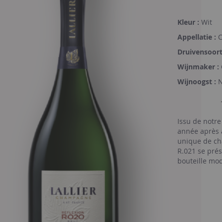
Kleur :
Wit
Appellatie :
C
Druivensoort
Wijnmaker :
Wijnoogst :
Issu de notre
année après a
unique de cha
R.021 se pré
bouteille mod
lien profond 
son engagemen
Réflexion inc
parfait entre
Pureté, Profo