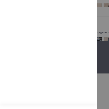
SCHRIJF U IN VOOR ONZE NIEUWSBRIEF
Ik geef goedkeuring dat Comptoir des vins mijn gegeve
Bovendien
Dankzij onze 25 jaar ervaring in de
wijnsector, beginnen we onze klanten, hun