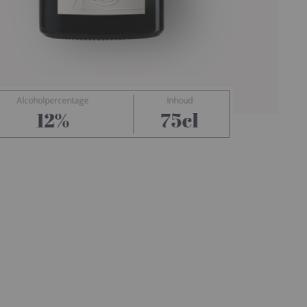
Alcoholpercentage
Inhoud
Lallier
12%
75cl