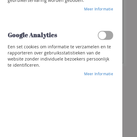
€ 42,40
gebruikerservaring worden geboden.
Franciacorta
Meer Informatie
Cava
Sterke
Gewenste
dranken
-
+
hoeveelheid
Whisky
Google Analytics
Gin
Een set cookies om informatie te verzamelen en te
In Winkelwagen
Rhum
rapporteren over gebruiksstatistieken van de
website zonder individuele bezoekers persoonlijk
Likeur
te identificeren.
Andere
Meer Informatie
sterke
dranken
Cocktails
&
meer
Geschenken
Geschenk
Wijnen
Bubbels