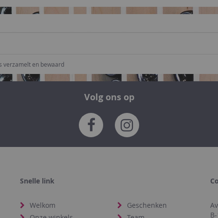
ns verzamelt en bewaard
Volg ons op
Snelle link
Co
Welkom
Geschenken
Av
B-
Onze winkels
Team