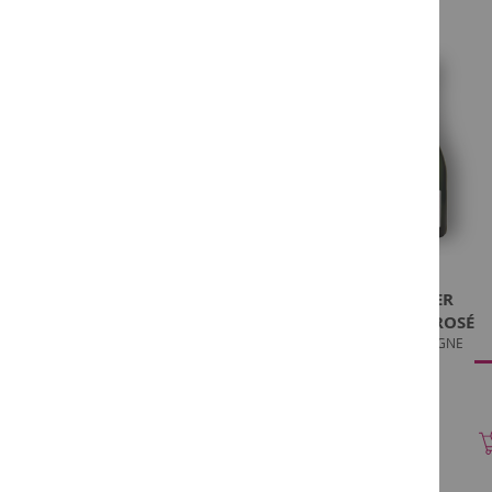
in
Belgium
Alcoholvrij
Promo
Onze
winkels
Degustatie
Contact
Promo
LALLIER
LALLIER
R.020 MAGNUM
GRAND ROSÉ
CHAMPAGNE
CHAMPAGNE
€ 86,90
€ 49,90