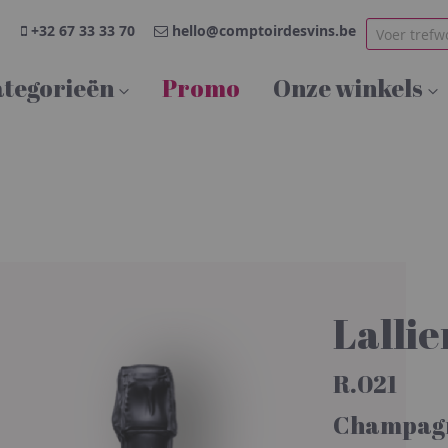
+32 67 33 33 70
hello@comptoirdesvins.be
tegorieën
Promo
Onze winkels
Lallie
R.021
Champag