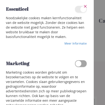
Ga
Essentieel
naar
Sluit
de
Categorieën
Noodzakelijke cookies maken kernfunctionaliteit
inhoud
Ca
Wijnen
van de website mogelijk. Zonder deze cookies kan
Rood
de website niet goed functioneren. Ze helpen een
Wit
website bruikbaar te maken door
basisfunctionaliteit mogelijk te maken.
Rosé
Meer Informatie
Porto
&
meer
Orange
Marketing
Ga
naar
Bubbels
Marketing cookies worden gebruikt om
het
Champagne
bezoekersacties op de website te volgen en te
einde
Crémant
verzamelen. Cookies slaan gebruikersgegevens en
van
/
gedragsinformatie op, waardoor
de
Mousseux
advertentiediensten zich op meer publieksgroepen
afbeeldingen-
kunnen richten. Ook kan op basis van de
gallerij
Prosecco
verzamelde informatie een meer aangepaste
/