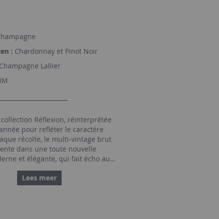
hampagne
en :
Chardonnay et Pinot Noir
Champagne Lallier
NM
 collection Réflexion, réinterprétée
nnée pour refléter le caractère
que récolte, le multi-vintage brut
sente dans une toute nouvelle
erne et élégante, qui fait écho au
de notre maison avec le terroir et à
Lees meer
t envers la nature. La collection
arne la signature Lallier, un équilibre
 nos quatre atmosphères : Fraîcheur,
ndeur et Intensité.