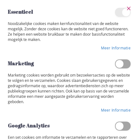
Ga
naar
Essentieel
de
Sluit
Account
inhoud
Noodzakelijke cookies maken kernfunctionaliteit van de website
Categorieën
mogelijk. Zonder deze cookies kan de website niet goed functioneren.
Ze helpen een website bruikbaar te maken door basisfunctionaliteit
BIO
W
mogelijk te maken.
i
Ga
j
Meer Informatie
naar
n
het
e
einde
Marketing
n
van
de
Marketing cookies worden gebruikt om bezoekersacties op de website
R
afbeeldingen-
te volgen en te verzamelen. Cookies slaan gebruikersgegevens en
o
gedragsinformatie op, waardoor advertentiediensten zich op meer
gallerij
o
publieksgroepen kunnen richten. Ook kan op basis van de verzamelde
d
informatie een meer aangepaste gebruikerservaring worden
geboden.
W
Meer Informatie
i
t
Google Analytics
R
o
Een set cookies om informatie te verzamelen en te rapporteren over