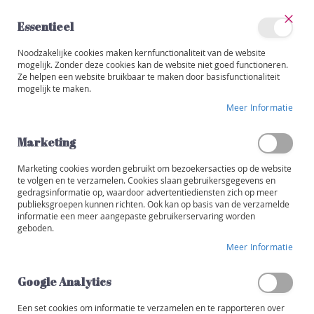
Ga
naar
Essentieel
de
Sluit
Account
inhoud
Noodzakelijke cookies maken kernfunctionaliteit van de website
Categorieën
mogelijk. Zonder deze cookies kan de website niet goed functioneren.
Ze helpen een website bruikbaar te maken door basisfunctionaliteit
BIO
W
mogelijk te maken.
i
Ga
j
Meer Informatie
naar
n
het
e
einde
Marketing
n
van
de
Marketing cookies worden gebruikt om bezoekersacties op de website
R
afbeeldingen-
te volgen en te verzamelen. Cookies slaan gebruikersgegevens en
o
gedragsinformatie op, waardoor advertentiediensten zich op meer
gallerij
o
publieksgroepen kunnen richten. Ook kan op basis van de verzamelde
d
informatie een meer aangepaste gebruikerservaring worden
geboden.
W
Meer Informatie
i
t
Google Analytics
R
o
Een set cookies om informatie te verzamelen en te rapporteren over