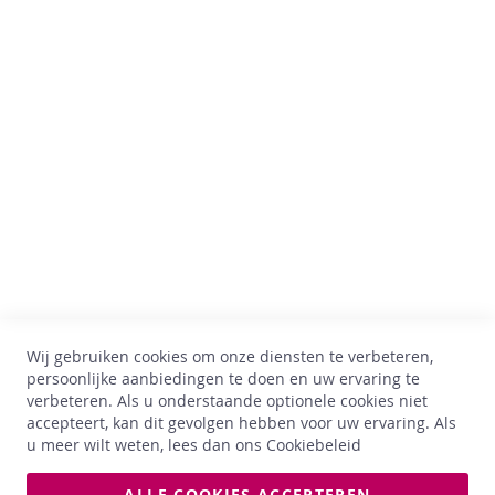
r
A
Comptoir des Vins
n
d
e
Av. Thomas Edison, 64
r
B-1402 Nijvel
e
BTW : BE 0899.543.851
s
t
+32 67 33 33 70
e
hello@comptoirdesvins.be
r
Klantendienst
k
e
d
Mijn rekening
r
Contacteer ons
a
Wij gebruiken cookies om onze diensten te verbeteren,
Privacy policy
n
persoonlijke aanbiedingen te doen en uw ervaring te
k
Retour & ruilen
verbeteren. Als u onderstaande optionele cookies niet
e
Algemene voorwaarden
accepteert, kan dit gevolgen hebben voor uw ervaring. Als
n
Levering
u meer wilt weten, lees dan ons
Cookiebeleid
C
o
ALLE COOKIES ACCEPTEREN