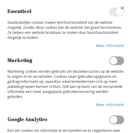
Ga
naar
Essentieel
de
Sluit
Account
inhoud
Noodzakelijke cookies maken kernfunctionaliteit van de website
Categorieën
mogelijk. Zonder deze cookies kan de website niet goed functioneren.
Ze helpen een website bruikbaar te maken door basisfunctionaliteit
BIO
75CL OU 1,5L
W
mogelijk te maken.
i
Ga
j
Meer Informatie
naar
n
het
e
einde
Marketing
n
van
de
Marketing cookies worden gebruikt om bezoekersacties op de website
R
afbeeldingen-
te volgen en te verzamelen. Cookies slaan gebruikersgegevens en
o
gedragsinformatie op, waardoor advertentiediensten zich op meer
gallerij
o
publieksgroepen kunnen richten. Ook kan op basis van de verzamelde
d
informatie een meer aangepaste gebruikerservaring worden
geboden.
W
Meer Informatie
i
t
Google Analytics
R
o
Een set cookies om informatie te verzamelen en te rapporteren over