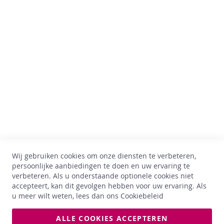
s
Comptoir des Vins
D
e
k
Av. Thomas Edison, 64
l
B-1402 Nijvel
e
BTW : BE 0899.543.851
i
n
+32 67 33 33 70
e
hello@comptoirdesvins.be
e
x
Klantendienst
t
r
Mijn rekening
a
'
Contacteer ons
s
Wij gebruiken cookies om onze diensten te verbeteren,
Privacy policy
v
persoonlijke aanbiedingen te doen en uw ervaring te
a
Retour & ruilen
verbeteren. Als u onderstaande optionele cookies niet
n
Algemene voorwaarden
accepteert, kan dit gevolgen hebben voor uw ervaring. Als
C
Levering
u meer wilt weten, lees dan ons
Cookiebeleid
o
m
p
ALLE COOKIES ACCEPTEREN