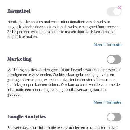
Ga
naar
Essentieel
de
Sluit
Account
inhoud
Noodzakelijke cookies maken kernfunctionaliteit van de website
Categorieën
mogelijk. Zonder deze cookies kan de website niet goed functioneren.
Ze helpen een website bruikbaar te maken door basisfunctionaliteit
BELGIË
W
mogelijk te maken.
i
Ga
j
Meer Informatie
naar
n
het
e
einde
Marketing
n
van
de
Marketing cookies worden gebruikt om bezoekersacties op de website
R
afbeeldingen-
te volgen en te verzamelen. Cookies slaan gebruikersgegevens en
o
gedragsinformatie op, waardoor advertentiediensten zich op meer
gallerij
o
publieksgroepen kunnen richten. Ook kan op basis van de verzamelde
d
informatie een meer aangepaste gebruikerservaring worden
geboden.
W
Meer Informatie
i
t
Google Analytics
R
o
Een set cookies om informatie te verzamelen en te rapporteren over