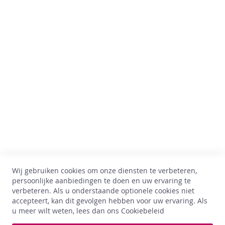
n
W
h
Comptoir des Vins
i
s
Av. Thomas Edison, 64
k
B-1402 Nijvel
y
BTW : BE 0899.543.851
G
i
+32 67 33 33 70
n
hello@comptoirdesvins.be
Klantendienst
R
h
Mijn rekening
u
m
Contacteer ons
Wij gebruiken cookies om onze diensten te verbeteren,
Privacy policy
L
persoonlijke aanbiedingen te doen en uw ervaring te
Retour & ruilen
i
verbeteren. Als u onderstaande optionele cookies niet
Algemene voorwaarden
k
accepteert, kan dit gevolgen hebben voor uw ervaring. Als
e
Levering
u meer wilt weten, lees dan ons
Cookiebeleid
u