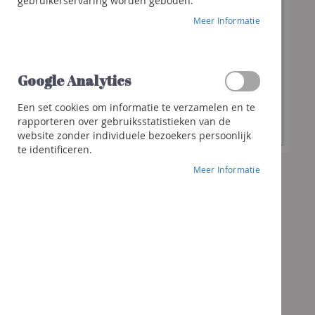
€ 84,30
gebruikerservaring worden geboden.
Franciacorta
Meer Informatie
Cava
Sterke
Gewenste
dranken
-
+
hoeveelheid
Whisky
Google Analytics
Gin
Een set cookies om informatie te verzamelen en te
In Winkelwagen
Rhum
rapporteren over gebruiksstatistieken van de
website zonder individuele bezoekers persoonlijk
Likeur
te identificeren.
Andere
Meer Informatie
sterke
dranken
Cocktails
&
meer
Geschenken
Geschenk
Wijnen
Bubbels