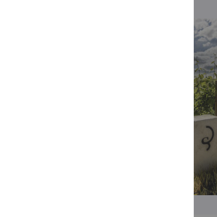
in
Belgium
Alcoholvrij
Promo
Onze
winkels
Degustatie
Contact
Promo