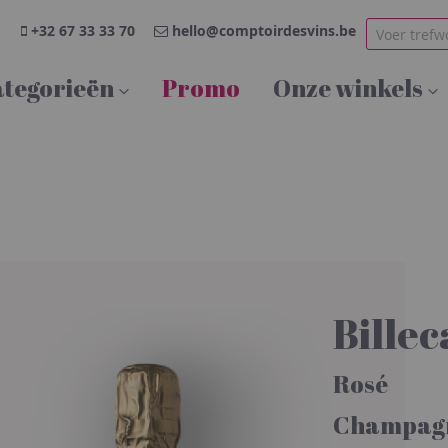
+32 67 33 33 70
hello@comptoirdesvins.be
tegorieën
Promo
Onze winkels
Bille
Rosé
Champag