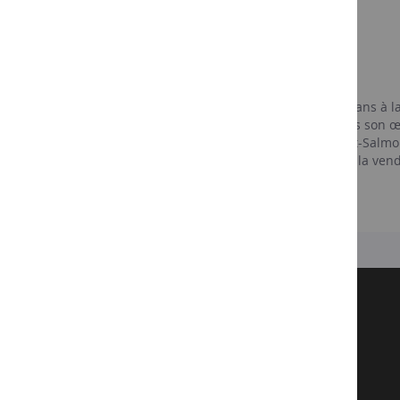
Le chef de cave
François Domi
François Domi, chef de cave pendant 33 ans à la 
nouveau chef de cave qui a travaillé sous son œi
et sera le garant de la signature Billecart-Salmo
une vingtaine d’années qui, de la taille à la v
et assure l’élevage du vin en fûts.