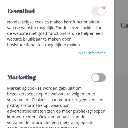
Ga
Essentieel
naar
Sluit
de
Categorieën
Noodzakelijke cookies maken kernfunctionaliteit
inhoud
Ca
Wijnen
van de website mogelijk. Zonder deze cookies kan
Rood
de website niet goed functioneren. Ze helpen een
Wit
website bruikbaar te maken door
basisfunctionaliteit mogelijk te maken.
Rosé
Meer Informatie
Porto
&
meer
Orange
Marketing
Ga
naar
Bubbels
Marketing cookies worden gebruikt om
het
Champagne
bezoekersacties op de website te volgen en te
einde
Crémant
verzamelen. Cookies slaan gebruikersgegevens en
van
/
gedragsinformatie op, waardoor
de
Mousseux
advertentiediensten zich op meer publieksgroepen
afbeeldingen-
kunnen richten. Ook kan op basis van de
gallerij
Prosecco
verzamelde informatie een meer aangepaste
/