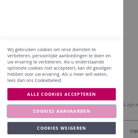
Bovendien
Dankzij onze 25 jaar ervaring in de
wijnsector, beginnen we onze klanten, hun
wensen, hun voorkeuren goed te kennen. Wij
Wij gebruiken cookies om onze diensten te
hechten hierbij heel veel belang aan een
verbeteren, persoonlijke aanbiedingen te doen en
juiste prijs. Dankzij onze ervaring, selecteren
uw ervaring te verbeteren. Als u onderstaande
wij enkel wat PERFECT voldoet aan onze
optionele cookies niet accepteert, kan dit gevolgen
wensen voor onze klanten.
hebben voor uw ervaring. Als u meer wilt weten,
lees dan ons
Cookiebeleid
ALLE COOKIES ACCEPTEREN
De afgebeelde foto’s zijn 
COOKIES AANVAARDEN
COOKIES WEIGEREN
Cop