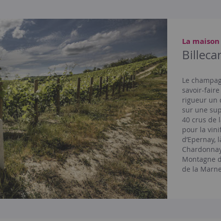
La maison
Billec
Le champagn
savoir-fair
rigueur un 
sur une sup
40 crus de 
pour la vin
d’Epernay, l
Chardonnay 
Montagne de
de la Marne