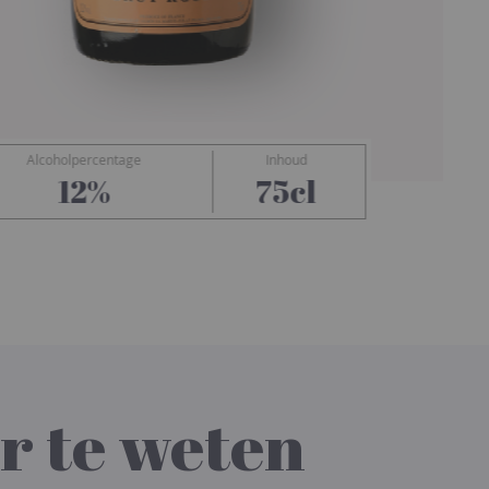
Alcoholpercentage
Inhoud
Billecart-Salmon
12%
75cl
r te weten