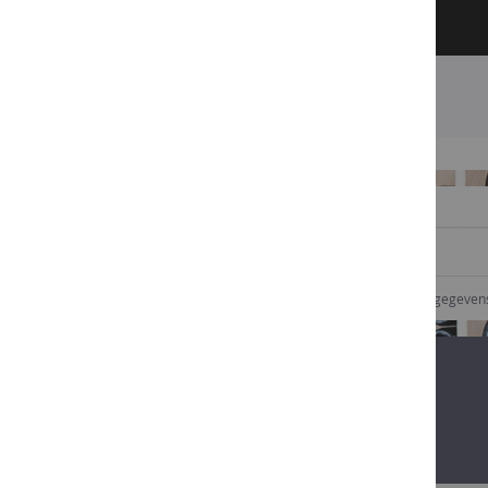
SCHRIJF U IN VOOR ONZE NIEUWSBRIEF
Ik geef goedkeuring dat Comptoir des vins mijn gegeve