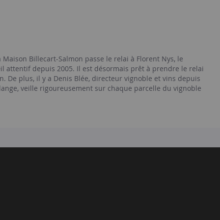
Maison Billecart-Salmon passe le relai à Florent Nys, le
l attentif depuis 2005. Il est désormais prêt à prendre le relai
n. De plus, il y a Denis Blée, directeur vignoble et vins depuis
endange, veille rigoureusement sur chaque parcelle du vignoble