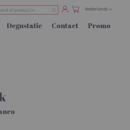
Taal
Nederlands
Account
Degustatie
Contact
Promo
k
anco