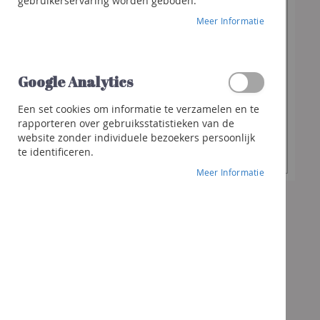
€ 8,50
gebruikerservaring worden geboden.
Franciacorta
Special
Meer Informatie
Cava
Price
€ 9,90
Sterke
dranken
Whisky
Google Analytics
Gewenste
-
+
hoeveelheid
Gin
Een set cookies om informatie te verzamelen en te
Rhum
rapporteren over gebruiksstatistieken van de
In Winkelwagen
website zonder individuele bezoekers persoonlijk
Likeur
te identificeren.
Andere
Meer Informatie
sterke
dranken
Cocktails
&
meer
Geschenken
Geschenk
Wijnen
Bubbels