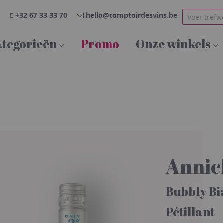
+32 67 33 33 70
hello@comptoirdesvins.be
tegorieën
Promo
Onze winkels
Annic
Bubbly Bi
Pétillant