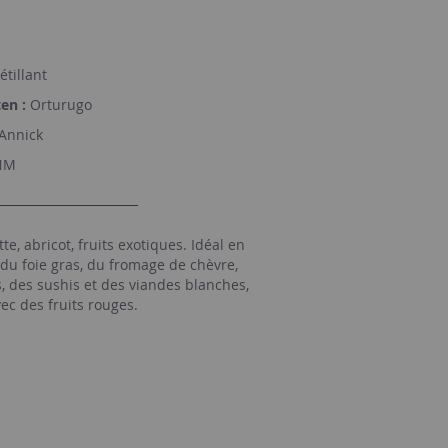
étillant
en :
Orturugo
Annick
NM
e, abricot, fruits exotiques. Idéal en
c du foie gras, du fromage de chèvre,
, des sushis et des viandes blanches,
ec des fruits rouges.