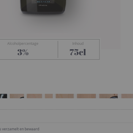
Alcoholpercentage
Inhoud
Annick
3%
75cl
ns verzamelt en bewaard