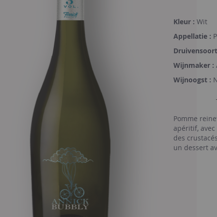
Kleur :
Wit
Appellatie :
P
Druivensoort
Wijnmaker :
Wijnoogst :
Pomme reinett
apéritif, ave
des crustacés
un dessert av