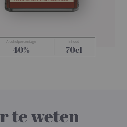
Alcoholpercentage
Inhoud
Admiral Rodney
40%
70cl
r te weten