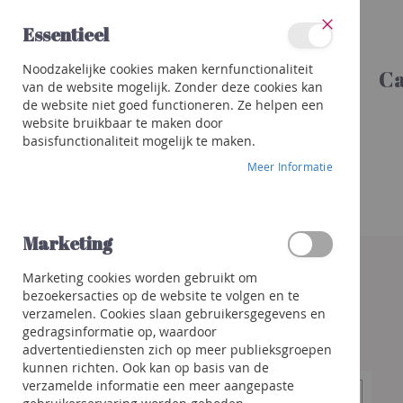
Ga
Essentieel
naar
Sluit
de
Categorieën
Noodzakelijke cookies maken kernfunctionaliteit
inhoud
Ca
Wijnen
van de website mogelijk. Zonder deze cookies kan
Rood
de website niet goed functioneren. Ze helpen een
Wit
website bruikbaar te maken door
basisfunctionaliteit mogelijk te maken.
Rosé
Meer Informatie
Porto
&
meer
Orange
Marketing
Ga
naar
Bubbels
Marketing cookies worden gebruikt om
het
Champagne
bezoekersacties op de website te volgen en te
einde
Crémant
verzamelen. Cookies slaan gebruikersgegevens en
van
/
gedragsinformatie op, waardoor
de
Mousseux
advertentiediensten zich op meer publieksgroepen
afbeeldingen-
kunnen richten. Ook kan op basis van de
gallerij
Prosecco
verzamelde informatie een meer aangepaste
/