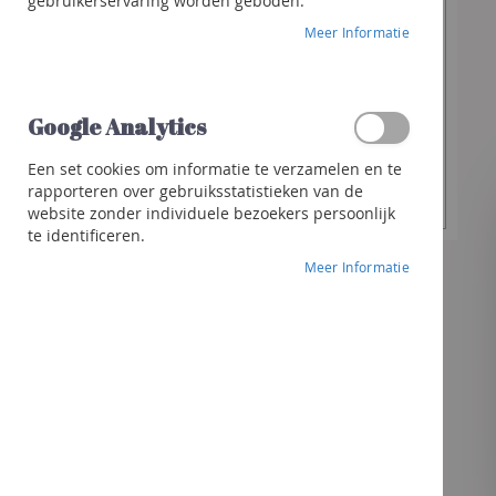
€ 62,80
gebruikerservaring worden geboden.
Franciacorta
Meer Informatie
Cava
Sterke
Gewenste
dranken
-
+
hoeveelheid
Whisky
Google Analytics
Gin
Een set cookies om informatie te verzamelen en te
In Winkelwagen
Rhum
rapporteren over gebruiksstatistieken van de
website zonder individuele bezoekers persoonlijk
Likeur
te identificeren.
Andere
Meer Informatie
sterke
dranken
Cocktails
&
meer
Geschenken
Geschenk
Wijnen
Bubbels