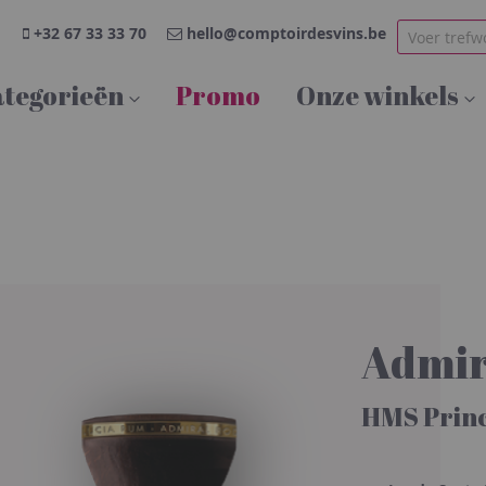
+32 67 33 33 70
hello@comptoirdesvins.be
tegorieën
Promo
Onze winkels
Admir
HMS Prin