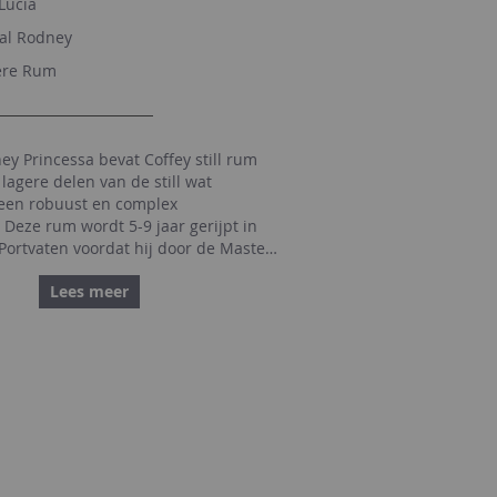
Lucia
al Rodney
re Rum
y Princessa bevat Coffey still rum
 lagere delen van de still wat
n een robuust en complex
 Deze rum wordt 5-9 jaar gerijpt in
Portvaten voordat hij door de Master
t samengevoegd. Smaaknotities:
Lees meer
e kleur met honing rozijnen op de
int van vanille en tabak. Zoet met
e suiker, crème brulee tonen in
houden door droog getoast
omplexe afdronk met een goede
n eikenhout, karamel en tropische