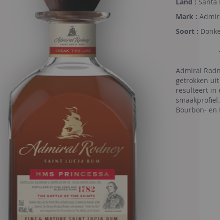
Land :
Santa 
Mark :
Admir
Soort :
Donke
Admiral Rodne
getrokken uit
resulteert i
smaakprofiel.
Bourbon- en 
Blender word
Diepe mahoni
neus en een h
intense bruin
evenwicht ge
eikenhout. C
integratie va
specerijen.