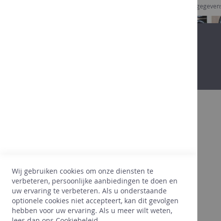
Ik geef goedkeuring dat Comptoir des vins mijn gegeve
Bovendien
Dankzij onze 25 jaar ervaring in de
wijnsector, beginnen we onze klanten, hun
wensen, hun voorkeuren goed te kennen. Wij
Wij gebruiken cookies om onze diensten te
hechten hierbij heel veel belang aan een
verbeteren, persoonlijke aanbiedingen te doen en
juiste prijs. Dankzij onze ervaring, selecteren
uw ervaring te verbeteren. Als u onderstaande
wij enkel wat PERFECT voldoet aan onze
optionele cookies niet accepteert, kan dit gevolgen
wensen voor onze klanten.
hebben voor uw ervaring. Als u meer wilt weten,
lees dan ons
Cookiebeleid