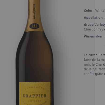
Color :
White
Appellation :
Grape Variety
Chardonnay e
Winemaker :
La cuvée Carte
faire de la 
noir, le Char
de la figurati
confits (pâte
harmonieuse 
lourdeur, d’u
champagne de
presse - les c