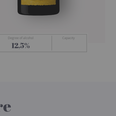
Degree of alcohol
Capacity
Drappier
12,5%
re