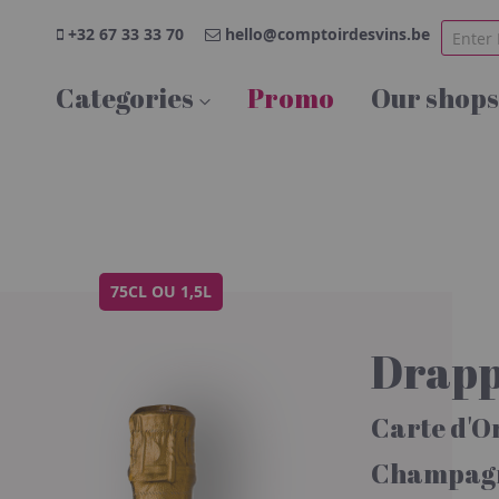
+32 67 33 33 70
hello@comptoirdesvins.be
Categories
Promo
Our shops
75CL OU 1,5L
Drapp
Carte d'O
Champag