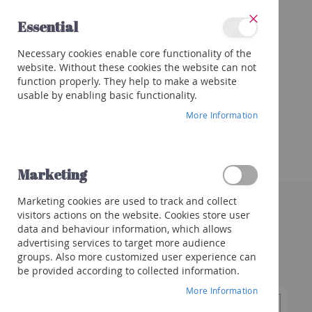
Skip
Essential
to
Close
Content
Categories
Necessary cookies enable core functionality of the
Wines
website. Without these cookies the website can not
Red
function properly. They help to make a website
White
usable by enabling basic functionality.
Rose
More Information
Porto
&
more
Marketing
Orange
Skip
Marketing cookies are used to track and collect
to
Sparkling
visitors actions on the website. Cookies store user
the
Champagne
data and behaviour information, which allows
end
Cremant/Sparkling
advertising services to target more audience
of
groups. Also more customized user experience can
the
Prosecco
be provided according to collected information.
images
/
gallery
Franciacorta
More Information
Cava