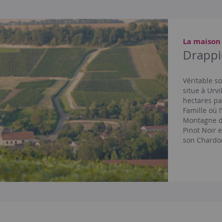
La maison
Drappi
Véritable so
situe à Urvi
hectares pa
Famille où 
Montagne d
Pinot Noir e
son Chardo