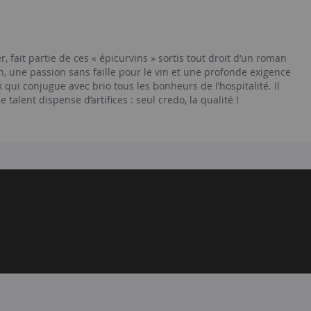
 fait partie de ces « épicurvins » sortis tout droit d’un roman
ne passion sans faille pour le vin et une profonde exigence
qui conjugue avec brio tous les bonheurs de l’hospitalité. Il
talent dispense d’artifices : seul credo, la qualité !