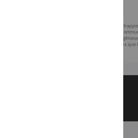
Le vigneron
Michel Drappier
Michel Drappier, vigneron de la maison Drappier,
du Moyen Âge : un dynamisme hors du commun, u
ont toujours animés cet entrepreneur ingénieux 
possède la sagesse et la modestie de ceux que le 