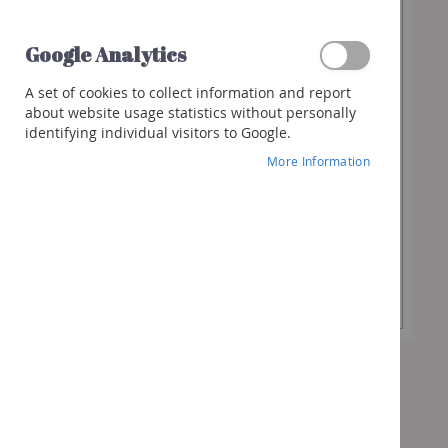
As low as
Spirits
€34.90
Whisky
Google Analytics
Gin
A set of cookies to collect information and report
Rum
Capacity
about website usage statistics without personally
identifying individual visitors to Google.
Liquor
More Information
Other
spirits
Desired
-
+
Cocktails
Quantity
&
more
Add to Cart
Gifts
Vouchers
Wine
box
Bubbles
box
Spirits