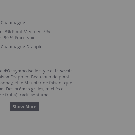
Champagne
 :
3% Pinot Meunier, 7 %
t 90 % Pinot Noir
Champagne Drappier
 d’Or symbolise le style et le savoir-
maison Drappier. Beaucoup de pinot
donnay, et le Meunier ne faisant que
on. Des arômes grillés, miellés et
 de fruits) traduisent une
maturité. Puissant sans la moindre
Show More
ne rare persistance, c’est un superbe
 repas. Seuls les jus de première
uvées - sont utilisés.