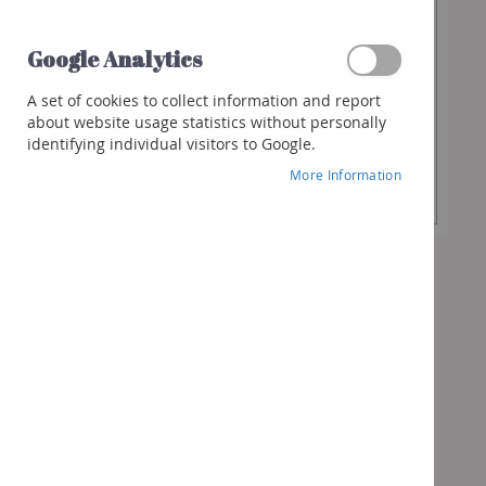
€54.90
Spirits
Whisky
Google Analytics
Gin
Desired
-
+
A set of cookies to collect information and report
Quantity
Rum
about website usage statistics without personally
identifying individual visitors to Google.
Liquor
Add to Cart
More Information
Other
spirits
Cocktails
&
more
Gifts
Vouchers
Wine
box
Bubbles
box
Spirits