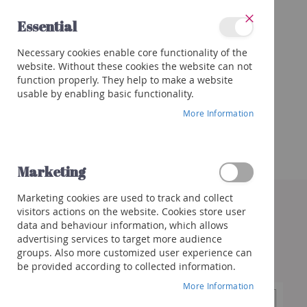
Skip
Essential
to
Close
Content
Categories
Necessary cookies enable core functionality of the
Wines
website. Without these cookies the website can not
Red
function properly. They help to make a website
White
usable by enabling basic functionality.
Rose
More Information
Porto
&
more
Marketing
Orange
Skip
Marketing cookies are used to track and collect
to
Sparkling
visitors actions on the website. Cookies store user
the
Champagne
data and behaviour information, which allows
end
Cremant/Sparkling
advertising services to target more audience
of
groups. Also more customized user experience can
the
Prosecco
be provided according to collected information.
images
/
gallery
Franciacorta
More Information
Cava