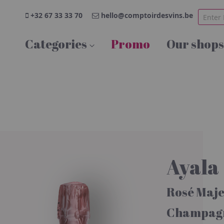
+32 67 33 33 70
hello@comptoirdesvins.be
Categories
Promo
Our shops
Ayala
Rosé Maj
Champag