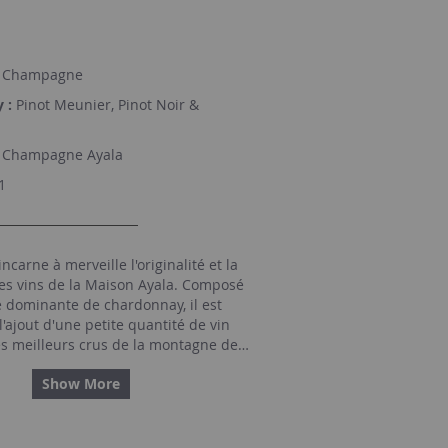
Champagne
 :
Pinot Meunier, Pinot Noir &
Champagne Ayala
1
ncarne à merveille l'originalité et la
des vins de la Maison Ayala. Composé
e dominante de chardonnay, il est
l'ajout d'une petite quantité de vin
es meilleurs crus de la montagne de
sage faible permet une expression
Show More
antes du style de la Maison Ayala, à
ine et généreuse.