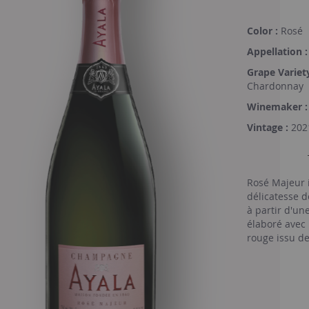
Color :
Rosé
Appellation :
Grape Variety
Chardonnay
Winemaker :
Vintage :
202
Rosé Majeur i
délicatesse 
à partir d'un
élaboré avec 
rouge issu d
Reims. Le do
des plus élég
la fois fémin