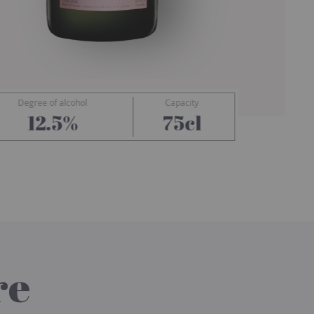
Degree of alcohol
Capacity
Ayala
12.5%
75cl
re