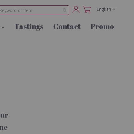
Language
English
My
Tastings
Contact
Promo
Account
eur
ne