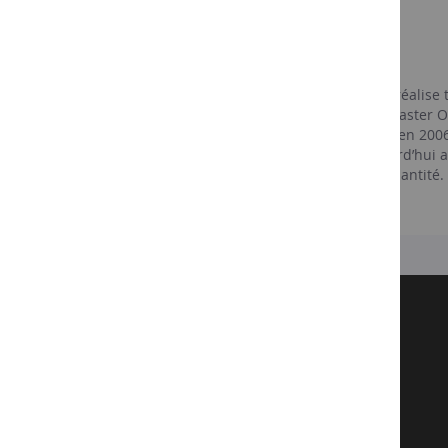
Chef de cave
Caroline Latrive
Née en 1975 à Reims, Caroline Latrive y réalise 
National d’Oenologie en 1999, puis du master 
champenoise rejoint Champagne AYALA en 2006 et
la chef de cave en 2011. Elle veille aujourd’hui 
en privilégiant toujours la qualité à la quantité.